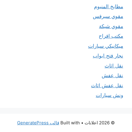
مطابخ المنيوم
مقوي سيرفس
مقوي شبكة
مكتب افراح
ميكانيكي سيارات
نجار فتح ابواب
نقل اثاث
نقل عفش
نقل عفش اثاث
ونش سيارات
© 2026 اعلانات
• Built with
قالب GeneratePress