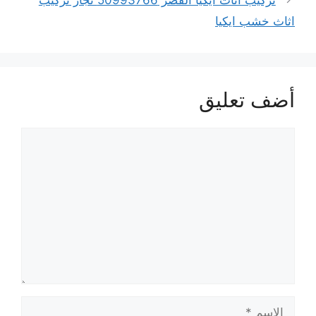
تركيب أثاث ايكيا القصر 50993766 نجار تركيب
اثاث خشب ايكيا
أضف تعليق
تعليق
الاسم