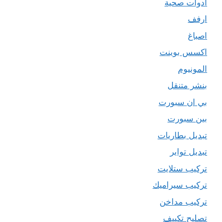
ادوات صحية
ارفف
اصباغ
اكسس بوينت
المونيوم
بنشر متنقل
بي ان سبورت
بين سبورت
تبديل بطاريات
تبديل تواير
تركيب ستلايت
تركيب سيراميك
تركيب مداخن
تصليح تكييف