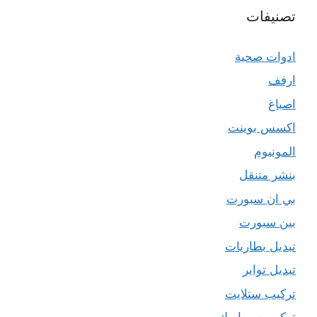
تصنيفات
ادوات صحية
ارفف
اصباغ
اكسس بوينت
المونيوم
بنشر متنقل
بي ان سبورت
بين سبورت
تبديل بطاريات
تبديل تواير
تركيب ستلايت