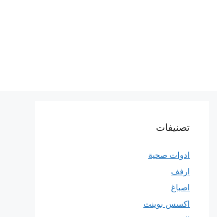
تصنيفات
ادوات صحية
ارفف
اصباغ
اكسس بوينت