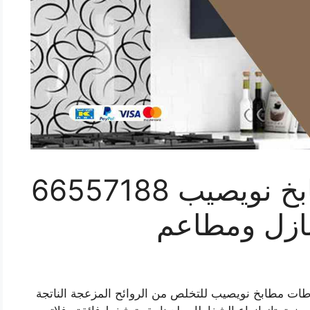
تبديل شفاطات مطابخ نويصيب 66557188
زل ومطاعم
ات مطابخ نويصيب للتخلص من الروائح المزعجة الناتجة