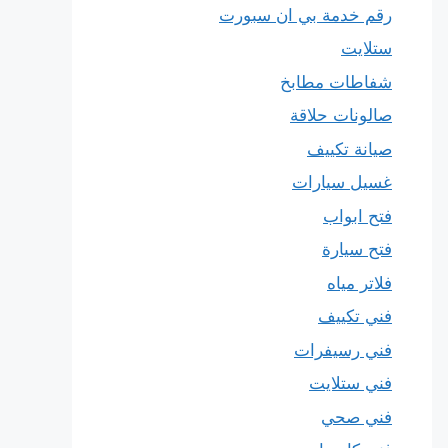
رقم خدمة بي ان سبورت
ستلايت
شفاطات مطابخ
صالونات حلاقة
صيانة تكييف
غسيل سيارات
فتح ابواب
فتح سيارة
فلاتر مياه
فني تكييف
فني رسيفرات
فني ستلايت
فني صحي