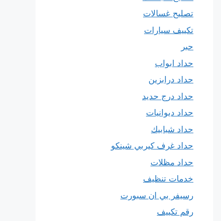
تصليح غسالات
تكييف سيارات
حبر
حداد ابواب
حداد درابزين
حداد درج حديد
حداد ديوانيات
حداد شبابيك
حداد غرف كيربي شينكو
حداد مظلات
خدمات تنظيف
رسيفر بي ان سبورت
رقم تكييف