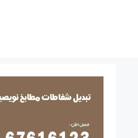
نتقل
لى
لمحتوى