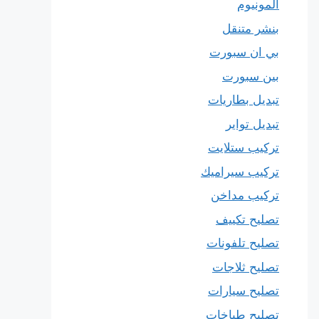
المونيوم
بنشر متنقل
بي ان سبورت
بين سبورت
تبديل بطاريات
تبديل تواير
تركيب ستلايت
تركيب سيراميك
تركيب مداخن
تصليح تكييف
تصليح تلفونات
تصليح ثلاجات
تصليح سيارات
تصليح طباخات