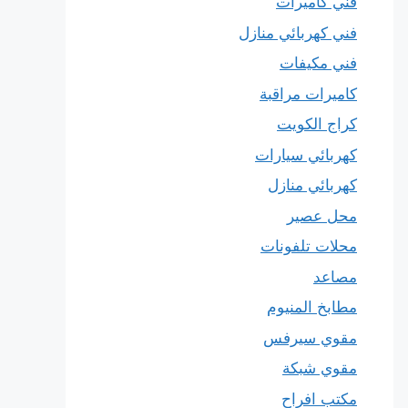
فني كاميرات
فني كهربائي منازل
فني مكيفات
كاميرات مراقبة
كراج الكويت
كهربائي سيارات
كهربائي منازل
محل عصير
محلات تلفونات
مصاعد
مطابخ المنيوم
مقوي سيرفس
مقوي شبكة
مكتب افراح