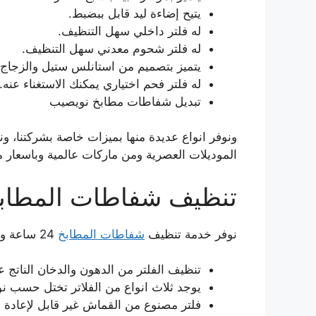
يتيح إضاءة ليد قابل ببضبط.
له فلتر داخلي سهل التنظيف.
له فلتر شحوم معدني سهل التنظيف.
يتميز بتصميم من استانلس ستيل والزجاج 
له فلتر فحم اختياري يمكنك الاستغناء عنه.
تبديل شفاطات مطابخ نويصيب
ونوفر انواع عديدة منها بميزات خاصة بشركتنا، 
الموديلات العصرية ومن ماركات عالمية وباسعار م
تنظيف شفاطات المطابخ 24 سا
نوفر خدمة تنظيف
شفاطات المطابخ
24 ساعة ونعمل بمهارة واحترافية ونقوم بعدة خطوات اولها:
تنظيف الفلتر من الدهون والدخان الناتج 
يوجد ثلاث انواع من الفلاتر تختل حسب 
فلتر مصنوع من القماش غير قابل لإعادة ا