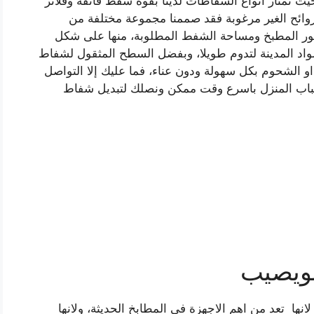
ث تمتاز انواع الشفاطات لدينا بقوة شفط فائقة وفلاتر
لروائح الغير مرغوبة فقد صممنا مجموعة مختلفة من
كور المطبخ ومساحة الشفط المطلوبة، منها على شكل
د المدينة لتدوم طويلا، وبفضل السطح المثقول لشفاط
الشحوم بكل سهولة ودون عناء، فما عليك إلا التواصل
لبي نداءك ونصلك لباب المنزل باسرع وقت ممكن ونصلك لتبديل شفاط
ويصيب
ها تعد من اهم الاجهزة في المطابخ الحديثة، ولانها