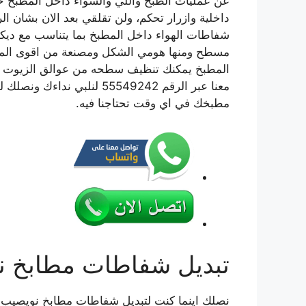
عن عمليات الطبخ واللي والشواء داخل المطبخ حي
داخلية وازرار تحكم، ولن تقلقي بعد الان بشان ا
شفاطات الهواء داخل المطبخ بما يتناسب مع دي
مسطح ومنها هومي الشكل ومصنعة من اقوى الموا
المطبخ يمكنك تنظيف سطحه من عوالق الزيوت او 
معنا عبر الرقم 55549242 لن
مطبخك في اي وقت تحتاجنا فيه.
تبديل شفاطات مطابخ ن
نصلك اينما كنت لتبديل شفاطات مطابخ نويصيب لان