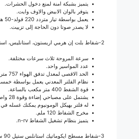
يتميز بشبكة امنة لمنع دخول الحشرات.
يتوفر بالوان الابيض والاوف وايت.
يعمل بواسطة تيار متردد 220 فولد-50 هرتز.
لا يصدر صوتا دون الحاجة إلى تزييت.
2-شفاط بلت إن هرمي اريستون، استانليس، استيل 90 سم.
سرعة المروحة ثلاث سرعات مختلفة.
عدد المواسير واحد.
الحد الاقصى لمعدل تدفق الهواء 757 متر مكعب لكل ساعة.
نظام الفلتر المعدني يعمل بواسطة خمسة 
قوة الشفط 400 متر مكعب بالساعة.
يشتمل على مصباحي إضاءة وقوة 28 واط.
له فلتر بهيكل الومونيوم يمكنك غسله في 
مخرج الشفاط 120 ملم.
يتميز بنظام تشغيل الشفاط n-rv.
3-شفاط مسطح ايكوماتيك استانلس ستيل 90 سم.