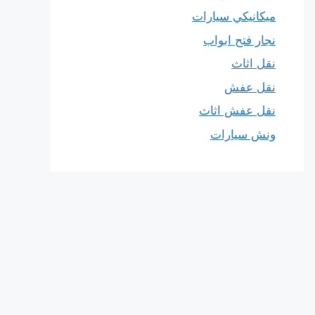
ميكانيكي سيارات
نجار فتح ابواب
نقل اثاث
نقل عفش
نقل عفش اثاث
ونش سيارات