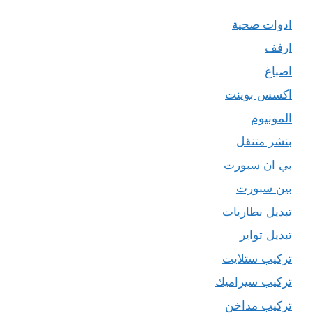
ادوات صحية
ارفف
اصباغ
اكسس بوينت
المونيوم
بنشر متنقل
بي ان سبورت
بين سبورت
تبديل بطاريات
تبديل تواير
تركيب ستلايت
تركيب سيراميك
تركيب مداخن