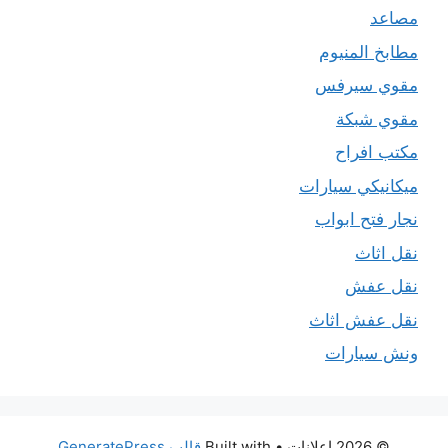
مصاعد
مطابخ المنيوم
مقوي سيرفس
مقوي شبكة
مكتب افراح
ميكانيكي سيارات
نجار فتح ابواب
نقل اثاث
نقل عفش
نقل عفش اثاث
ونش سيارات
© 2026 اعلانات
• Built with
قالب GeneratePress