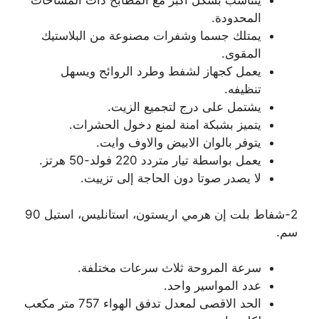
يتناسب بشكل اكبر مع المطابخ ذات المساحات
المحدودة.
يمتلك جسما وشفرات مصنوعة من البلاستيك
المقوى.
يعمل كجهاز لشفط وطرد الروائح ويسهل
تنظيفه.
يشتمل على درج لتجميع الزيت.
يتميز بشبكة امنة لمنع دخول الحشرات.
يتوفر بالوان الابيض والاوف وايت.
يعمل بواسطة تيار متردد 220 فولد-50 هرتز.
لا يصدر صوتا دون الحاجة إلى تزييت.
2-شفاط بلت إن هرمي اريستون، استانليس، استيل 90
سم.
سرعة المروحة ثلاث سرعات مختلفة.
عدد المواسير واحد.
الحد الاقصى لمعدل تدفق الهواء 757 متر مكعب