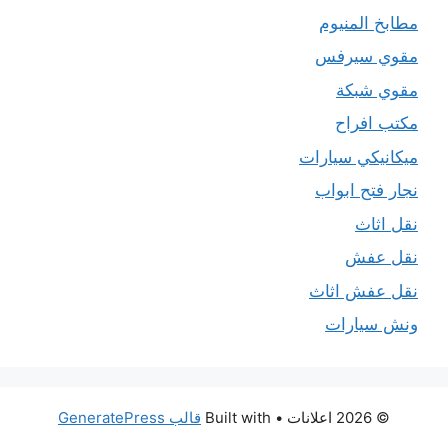
مطابخ المنيوم
مقوي سيرفس
مقوي شبكة
مكتب افراح
ميكانيكي سيارات
نجار فتح ابواب
نقل اثاث
نقل عفش
نقل عفش اثاث
ونش سيارات
© 2026 اعلانات
• Built with
قالب GeneratePress