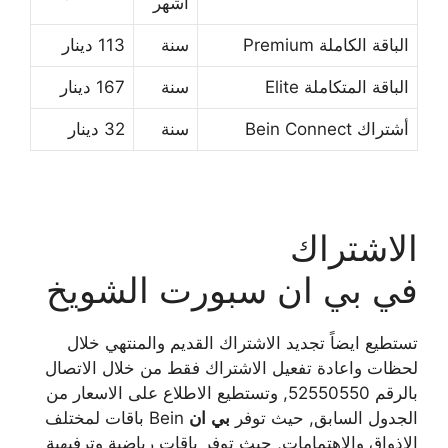
اشهر
الباقة الكاملة Premium
سنة
113 دينار
الباقة المتكاملة Elite
سنة
167 دينار
أشتراك Bein Connect
سنة
32 دينار
الاشتراك
في بي ان سبورت الشويخ
تستطيع ايضاً تجديد الاشتراك القديم والمنتهي خلال
لحظات واعادة تفعيل الاشتراك فقط من خلال الاتصال
بالرقم 52550550, وتستطيع الاطلاع على الاسعار من
الجدول السابق, حيث توفر
بي
ان
Bein باقات لمختلف
الاذواق والاهتمامات, حيث توفر باقات رياضية وترفيهية