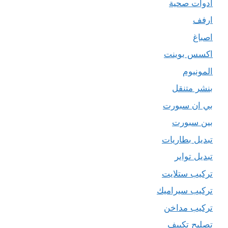
ادوات صحية
ارفف
اصباغ
اكسس بوينت
المونيوم
بنشر متنقل
بي ان سبورت
بين سبورت
تبديل بطاريات
تبديل تواير
تركيب ستلايت
تركيب سيراميك
تركيب مداخن
تصليح تكييف