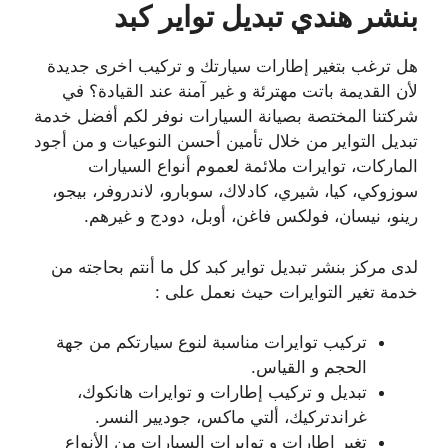
بنشر هندي تبديل تواير كبد
هل ترغب بتغير إطارات سيارتك و تركيب اخرى جديدة
لأن القديمة باتت مهترئة و غير آمنة عند القيادة؟ في
شركتنا المختصة بصيانة السيارات نوفر لكم أفضل خدمة
تبديل التواير من خلال تأمين أحسن النوعيات و من أجود
الماركات، توايرات ملائمة لعموم أنواع السيارات
سوزوكي، كيا، شيري، كادلاك، سوبارو، لاندروفر، بيجو،
رينو، نيسان، فولكس فاغن، أوبل، دودج و غيرهم.
لدى مركز بنشر تبديل تواير كبد كل ما أنتم بحاجته من
خدمة تغير التوايرات حيث نعمل على :
تركيب توايرات مناسبة لنوع سيارتكم من جهة
الحجم و القياس.
تبديل و تركيب إطارات و توايرات هانكوك،
غراندتركيك، ألتي ماكس، جوديير النسر.
تغير إطارات و توايرات السيارات من الأنواع