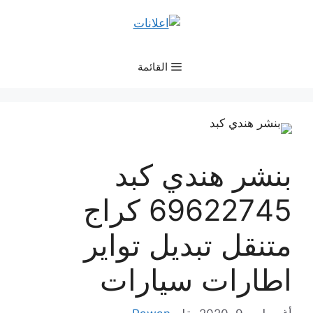
نتقل
لى
لمحتوى
القائمة
بنشر هندي كبد
69622745 كراج
متنقل تبديل تواير
اطارات سيارات