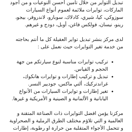
تبديل التواير من خلال تأمين أحسن النوعيات و من أجود
الماركات، توايرات ملائمة لعموم أنواع السيارات
سوزوكي، كيا، شيري، كادلاك، سوبارو، لاندروفر، بيجو،
رينو، نيسان، فولكس فاغن، أوبل، دودج و غيرهم.
لدى مركز بنشر تبديل تواير العقيلة كل ما أنتم بحاجته
من خدمة تغير التوايرات حيث نعمل على :
تركيب توايرات مناسبة لنوع سيارتكم من جهة
الحجم و القياس.
تبديل و تركيب إطارات و توايرات هانكوك،
غراندتركيك، ألتي ماكس، جوديير النسر.
تغير إطارات و توايرات السيارات من الأنواع
اليابانية و الألمانية و الصينية و الأمريكية و غيرها.
مركزنا يؤمن افضل التوايرات ذات الصناعة المتقنة و
العالمية و التي تلاؤم مختلف الطرق الرملية و الصحراوية
و تتحمل الأجواء المتقلبة من حرارة او رطوبة، إطارات