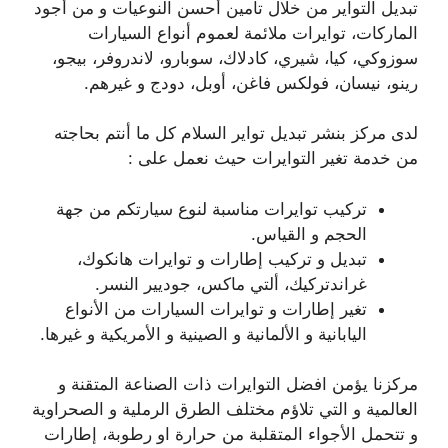
تبديل التواير من خلال تأمين أحسن النوعيات و من أجود
الماركات، توايرات ملائمة لعموم أنواع السيارات
سوزوكي، كيا، شيري، كادلاك، سوبارو، لاندروفر، بيجو،
رينو، نيسان، فولكس فاغن، أوبل، دودج و غيرهم.
لدى مركز بنشر تبديل تواير السلام كل ما أنتم بحاجته
من خدمة تغير التوايرات حيث نعمل على :
تركيب توايرات مناسبة لنوع سيارتكم من جهة
الحجم و القياس.
تبديل و تركيب إطارات و توايرات هانكوك،
غراندتركيك، ألتي ماكس، جوديير النسر.
تغير إطارات و توايرات السيارات من الأنواع
اليابانية و الألمانية و الصينية و الأمريكية و غيرها.
مركزنا يؤمن افضل التوايرات ذات الصناعة المتقنة و
العالمية و التي تلاؤم مختلف الطرق الرملية و الصحراوية
و تتحمل الأجواء المتقلبة من حرارة او رطوبة، إطارات