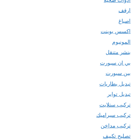
ارفف
اصباغ
اكسس بوينت
المونيوم
بنشر متنقل
بي ان سبورت
بين سبورت
تبديل بطاريات
تبديل تواير
تركيب ستلايت
تركيب سيراميك
تركيب مداخن
تصليح تكييف