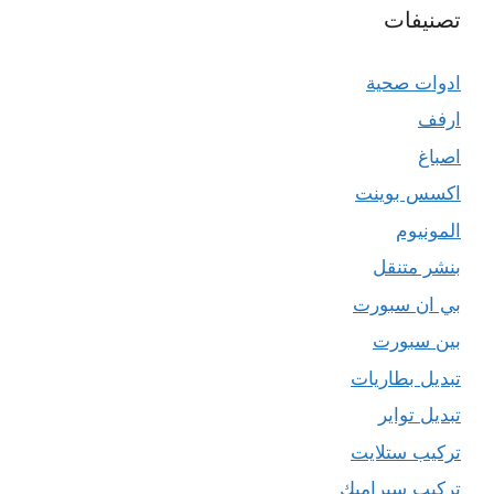
تصنيفات
ادوات صحية
ارفف
اصباغ
اكسس بوينت
المونيوم
بنشر متنقل
بي ان سبورت
بين سبورت
تبديل بطاريات
تبديل تواير
تركيب ستلايت
تركيب سيراميك