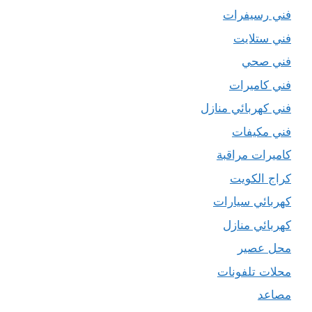
فني رسيفرات
فني ستلايت
فني صحي
فني كاميرات
فني كهربائي منازل
فني مكيفات
كاميرات مراقبة
كراج الكويت
كهربائي سيارات
كهربائي منازل
محل عصير
محلات تلفونات
مصاعد