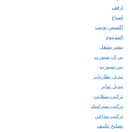
ارفف
اصباغ
اكسس بوينت
المونيوم
بنشر متنقل
بي ان سبورت
بين سبورت
تبديل بطاريات
تبديل تواير
تركيب ستلايت
تركيب سيراميك
تركيب مداخن
تصليح تكييف