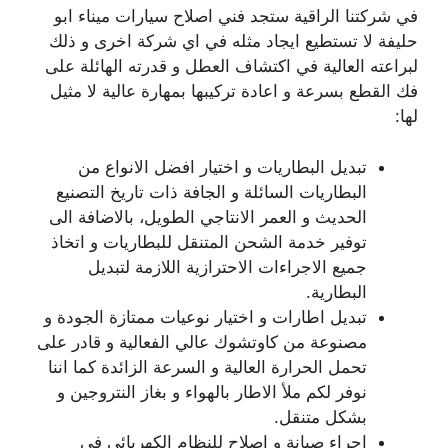
في شركتنا الراقية ستجد فني اصلاح سيارات ميناء ابو
حليفة لا تستطيع ايجاد مثله في اي شركة اخرى و ذلك
لبراعته العالية في اكتشاف العطل و قدرته الهائلة على
فك القطع بسرعة و اعادة تركيبها بمهارة عالية لا مثيل
لها:
تبديل البطاريات و اختيار افضل الانواع من
البطاريات السائلة و الجافة ذات تاريخ التصنيع
الحديث و العمر الانتاجي الطويل، بالاضافة الى
توفير خدمة الشحن المتنقل للبطاريات و اتخاذ
جميع الاجراءات الاحترازية اللازمة لتبديل
البطارية.
تبديل اطارات و اختيار نوعيات ممتازة الجودة و
مصنوعة من كاوتشوك عالي الفعالية و قادر على
تحمل الحرارة العالية و السرعة الزائدة كما اننا
نوفر لكم ملأ الاطار بالهواء و بغاز النتروجين و
بشكل متنقل.
اجراء صيانة و اصلاح للنظام الكهربائي في