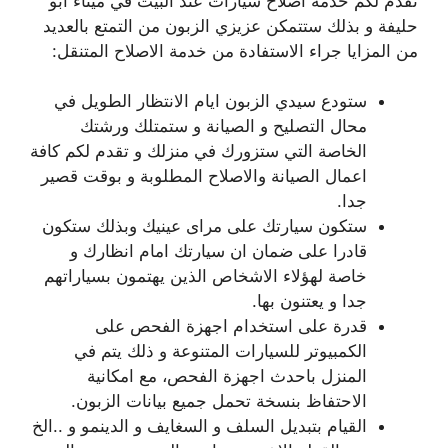
نقدم لكم خدمة اصلاح سيارات عند البيت في ميناء ابو
حليفة و بذلك ستتمكن عزيزي الزبون من التمتع بالعديد
من المزايا جراء الاستفادة من خدمة الاصلاح المتنقل:
ستودع سيدي الزبون ايام الانتظار الطويل في
محال التصليح و الصيانة و ستمتلك ورشتك
الخاصة التي ستزورك في منزلك و تقدم لكم كافة
اعمال الصيانة والاصلاح المطلوبة و بوقت قصير
جدا.
ستكون سيارتك على مراى عينيك وبذلك ستكون
قادرا على ضمان ان سيارتك امام انظارك و
خاصة لهؤلاء الاشخاص الذين يهتمون بسياراتهم
جدا و يعتنون بها.
قدرة على استخدام اجهزة الفحص على
الكمبيوتر للسيارات المتنوعة و ذلك يتم في
المنزل باحدث اجهزة الفحص، مع امكانية
الاحتفاظ بنسخة تحمل جميع بيانات الزبون.
القيام بتبديل السلف و السغايف و الدينمو و ..الخ