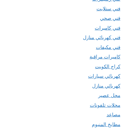
فني ستلايت
فني صحي
فني كاميرات
فني كهربائي منازل
فني مكيفات
كاميرات مراقبة
كراج الكويت
كهربائي سيارات
كهربائي منازل
محل عصير
محلات تلفونات
مصاعد
مطابخ المنيوم