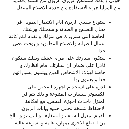
حولي و بذلك ستتمكن عزيزي الزبون من التمتع بالعديد
من المزايا جراء الاستفادة من خدمة الاصلاح المتنقل:
ستودع سيدي الزبون ايام الانتظار الطويل في
محال التصليح و الصيانة و ستمتلك ورشتك
الخاصة التي ستزورك في منزلك و تقدم لكم كافة
اعمال الصيانة والاصلاح المطلوبة و بوقت قصير
جدا.
ستكون سيارتك على مراى عينيك وبذلك ستكون
قادرا على ضمان ان سيارتك امام انظارك و
خاصة لهؤلاء الاشخاص الذين يهتمون بسياراتهم
جدا و يعتنون بها.
قدرة على استخدام اجهزة الفحص على
الكمبيوتر للسيارات المتنوعة و ذلك يتم في
المنزل باحدث اجهزة الفحص، مع امكانية
الاحتفاظ بنسخة تحمل جميع بيانات الزبون.
القيام بتبديل السلف و السغايف و الدينمو و ..الخ
من القطع الاخرى بمهارة عالية و بسرعة عالية.