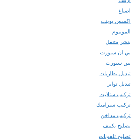
ارفف
اصباغ
اكسس بوينت
المونيوم
بنشر متنقل
بي ان سبورت
بين سبورت
تبديل بطاريات
تبديل تواير
تركيب ستلايت
تركيب سيراميك
تركيب مداخن
تصليح تكييف
تصليح تلفونات