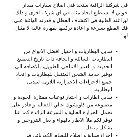
في شركتنا الراقية ستجد فني اصلاح سيارات ميدان
حولي لا تستطيع ايجاد مثله في اي شركة اخرى و ذلك
لبراعته العالية في اكتشاف العطل و قدرته الهائلة على
فك القطع بسرعة و اعادة تركيبها بمهارة عالية لا مثيل
لها:
تبديل البطاريات و اختيار افضل الانواع من
البطاريات السائلة و الجافة ذات تاريخ التصنيع
الحديث و العمر الانتاجي الطويل، بالاضافة الى
توفير خدمة الشحن المتنقل للبطاريات و اتخاذ
جميع الاجراءات الاحترازية اللازمة لتبديل
البطارية.
تبديل اطارات و اختيار نوعيات ممتازة الجودة و
مصنوعة من كاوتشوك عالي الفعالية و قادر على
تحمل الحرارة العالية و السرعة الزائدة كما اننا
نوفر لكم ملأ الاطار بالهواء و بغاز النتروجين و
بشكل متنقل.
اجراء صيانة و اصلاح للنظام الكهربائي في