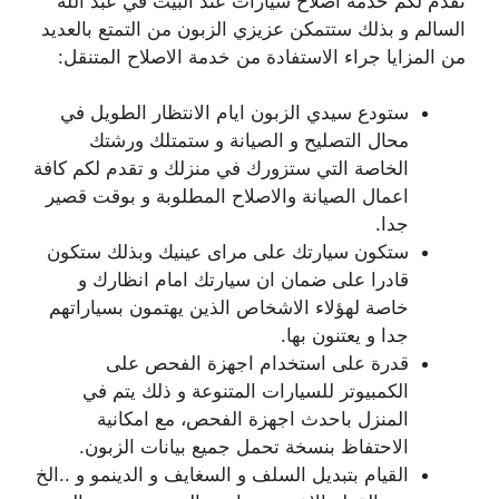
نقدم لكم خدمة اصلاح سيارات عند البيت في عبد الله
السالم و بذلك ستتمكن عزيزي الزبون من التمتع بالعديد
من المزايا جراء الاستفادة من خدمة الاصلاح المتنقل:
ستودع سيدي الزبون ايام الانتظار الطويل في
محال التصليح و الصيانة و ستمتلك ورشتك
الخاصة التي ستزورك في منزلك و تقدم لكم كافة
اعمال الصيانة والاصلاح المطلوبة و بوقت قصير
جدا.
ستكون سيارتك على مراى عينيك وبذلك ستكون
قادرا على ضمان ان سيارتك امام انظارك و
خاصة لهؤلاء الاشخاص الذين يهتمون بسياراتهم
جدا و يعتنون بها.
قدرة على استخدام اجهزة الفحص على
الكمبيوتر للسيارات المتنوعة و ذلك يتم في
المنزل باحدث اجهزة الفحص، مع امكانية
الاحتفاظ بنسخة تحمل جميع بيانات الزبون.
القيام بتبديل السلف و السغايف و الدينمو و ..الخ