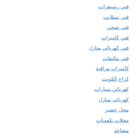
فني رسيفرات
فني ستلايت
فني صحي
فني كاميرات
فني كهربائي منازل
فني مكيفات
كاميرات مراقبة
كراج الكويت
كهربائي سيارات
كهربائي منازل
محل عصير
محلات تلفونات
مصاعد