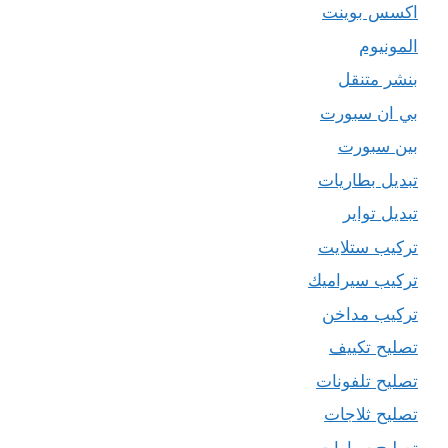
اكسس بوينت
المونيوم
بنشر متنقل
بي ان سبورت
بين سبورت
تبديل بطاريات
تبديل تواير
تركيب ستلايت
تركيب سيراميك
تركيب مداخن
تصليح تكييف
تصليح تلفونات
تصليح ثلاجات
تصليح سيارات