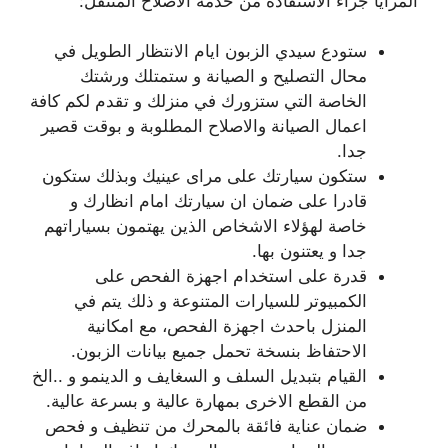
المزايا جراء الاستفادة من خدمة الاصلاح المتنقل:
ستودع سيدي الزبون ايام الانتظار الطويل في
محال التصليح و الصيانة و ستمتلك ورشتك
الخاصة التي ستزورك في منزلك و تقدم لكم كافة
اعمال الصيانة والاصلاح المطلوبة و بوقت قصير
جدا.
ستكون سيارتك على مراى عينيك وبذلك ستكون
قادرا على ضمان ان سيارتك امام انظارك و
خاصة لهؤلاء الاشخاص الذين يهتمون بسياراتهم
جدا و يعتنون بها.
قدرة على استخدام اجهزة الفحص على
الكمبيوتر للسيارات المتنوعة و ذلك يتم في
المنزل باحدث اجهزة الفحص، مع امكانية
الاحتفاظ بنسخة تحمل جميع بيانات الزبون.
القيام بتبديل السلف و السغايف و الدينمو و ..الخ
من القطع الاخرى بمهارة عالية و بسرعة عالية.
ضمان عناية فائقة بالمحرك من تنظيف و فحص