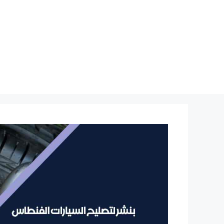
نتقل
لى
لمحتوى