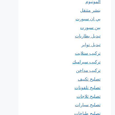
المونيوم
بنشر متنقل
بي ان سبورت
بين سبورت
تبديل بطاريات
تبديل تواير
تركيب ستلايت
تركيب سيراميك
تركيب مداخن
تصليح تكييف
تصليح تلفونات
تصليح ثلاجات
تصليح سيارات
تصليح طباخات