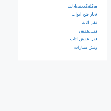
ميكانيكي سيارات
نجار فتح ابواب
نقل اثاث
نقل عفش
نقل عفش اثاث
ونش سيارات