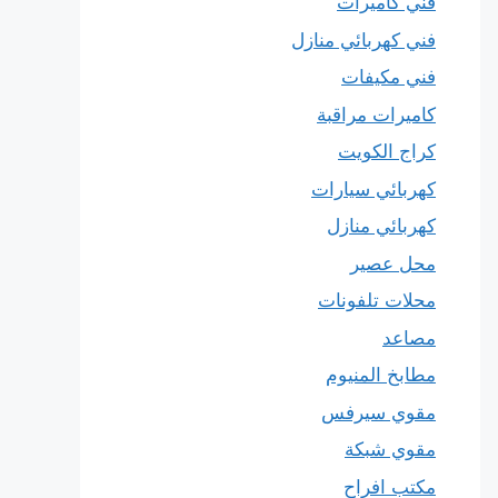
فني كاميرات
فني كهربائي منازل
فني مكيفات
كاميرات مراقبة
كراج الكويت
كهربائي سيارات
كهربائي منازل
محل عصير
محلات تلفونات
مصاعد
مطابخ المنيوم
مقوي سيرفس
مقوي شبكة
مكتب افراح