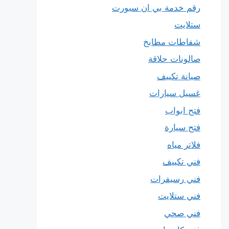
رقم خدمة بي ان سبورت
ستلايت
شفاطات مطابخ
صالونات حلاقة
صيانة تكييف
غسيل سيارات
فتح ابواب
فتح سيارة
فلاتر مياه
فني تكييف
فني رسيفرات
فني ستلايت
فني صحي