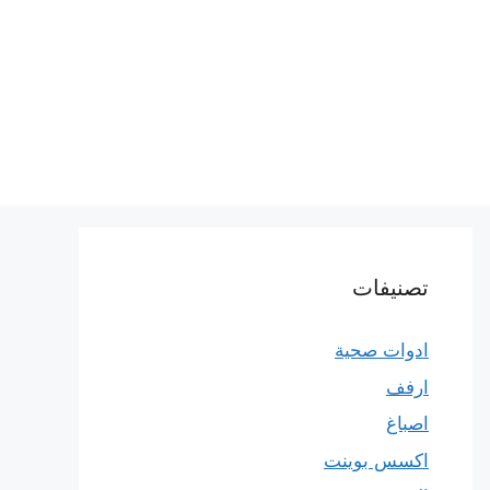
تصنيفات
ادوات صحية
ارفف
اصباغ
اكسس بوينت