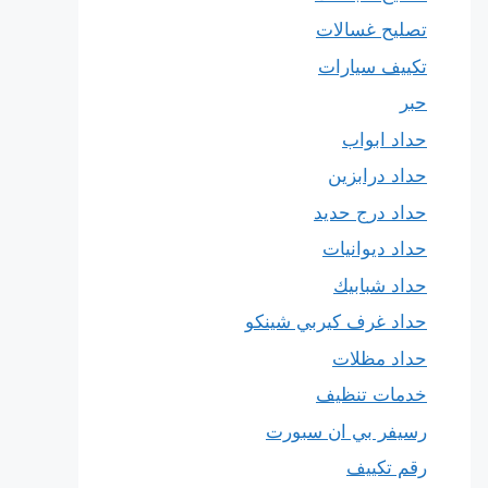
تصليح غسالات
تكييف سيارات
حبر
حداد ابواب
حداد درابزين
حداد درج حديد
حداد ديوانيات
حداد شبابيك
حداد غرف كيربي شينكو
حداد مظلات
خدمات تنظيف
رسيفر بي ان سبورت
رقم تكييف