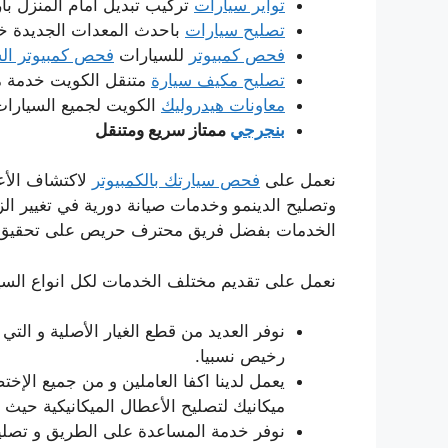
تواير سيارات
تركيب تبديل امام المنزل بار
تصليح سيارات
باحدث المعدات الجديدة خدم
فحص كمبيوتر
للسيارات
فحص كمبيوتر الس
تصليح مكيف سيارة
متنقل الكويت خدمة من
معاونات هيدروليك
الكويت لجميع السيارات
بنجرجي
ممتاز سريع ومتنقل
نعمل على
فحص سيارتك بالكمبيوتر
لاكتشاف الأعط
وتصليح الدينمو وخدمات صيانة دورية في تغيير الزي
الخدمات بفضل فريق محترف حريص على تحقيق الأ
نعمل على تقديم مختلف الخدمات لكل انواع السيارا
نوفر العديد من قطع الغيار الأصلية و التي 
رخيص نسبيا.
يعمل لدينا اكفا العاملين و من جميع الإخت
ميكانيك لتصليح الأعطال الميكانيكية حيث يم
نوفر خدمة المساعدة على الطريق و تصليح