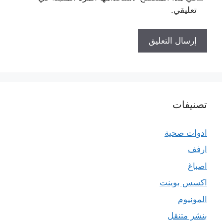
تعليقي.
تصنيفات
ادوات صحية
ارفف
اصباغ
اكسس بوينت
المونيوم
بنشر متنقل