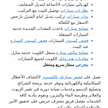
كهربائي سيارات 24ساعة لتبديل السفايف.
بطاريات سيارات
توصيل للبيت مع التركيب.
تواير سيارات
تركيب تبديل امام المنزل بارخص
الاسعار مع الكفالة .
تصليح سيارات
باحدث المعدات الجديدة خدمة
السيارات المتنقلة .
فحص كمبيوتر
للسيارات
فحص كمبيوتر السيارة
عند البيت .
تصليح مكيف سيارة
متنقل الكويت خدمة منازل .
معاونات هيدروليك
الكويت لجميع السيارات .
بنجرجي
ممتاز سريع ومتنقل
نعمل على
فحص سيارتك بالكمبيوتر
لاكتشاف الأعطال
الميكانيكية والكهربائية ونوفر خدمة برمجة الشرائح
وتصليح الدينمو وخدمات صيانة دورية في تغيير الزيوت
والفلاتر وطرمبة الماء والبنزين، ونقوم بتأدية كافة
الخدمات بفضل فريق محترف حريص على تحقيق الأمن
والسلامة للسائق والمركبة.