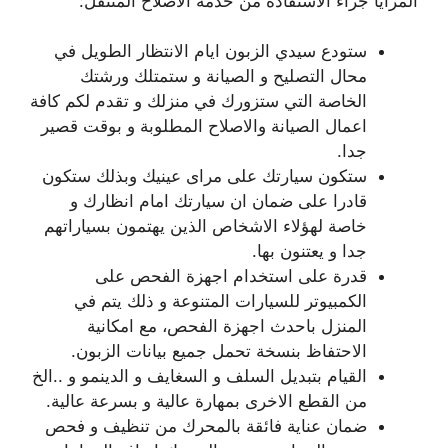
المزايا جراء الاستفادة من خدمة الاصلاح المتنقل:
ستودع سيدي الزبون ايام الانتظار الطويل في
محال التصليح و الصيانة و ستمتلك ورشتك
الخاصة التي ستزورك في منزلك و تقدم لكم كافة
اعمال الصيانة والاصلاح المطلوبة و بوقت قصير
جدا.
ستكون سيارتك على مراى عينيك وبذلك ستكون
قادرا على ضمان ان سيارتك امام انظارك و
خاصة لهؤلاء الاشخاص الذين يهتمون بسياراتهم
جدا و يعتنون بها.
قدرة على استخدام اجهزة الفحص على
الكمبيوتر للسيارات المتنوعة و ذلك يتم في
المنزل باحدث اجهزة الفحص، مع امكانية
الاحتفاظ بنسخة تحمل جميع بيانات الزبون.
القيام بتبديل السلف و السغايف و الدينمو و ..الخ
من القطع الاخرى بمهارة عالية و بسرعة عالية.
ضمان عناية فائقة بالمحرك من تنظيف و فحص