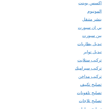
اكسس بوينت
المونيوم
بنشر متنقل
بي ان سبورت
بين سبورت
تبديل بطاريات
تبديل تواير
تركيب ستلايت
تركيب سيراميك
تركيب مداخن
تصليح تكييف
تصليح تلفونات
تصليح ثلاجات
تصليح سيارات