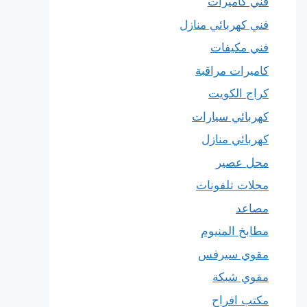
فني كاميرات
فني كهربائي منازل
فني مكيفات
كاميرات مراقبة
كراج الكويت
كهربائي سيارات
كهربائي منازل
محل عصير
محلات تلفونات
مصاعد
مطابخ المنيوم
مقوي سيرفس
مقوي شبكة
مكتب افراح