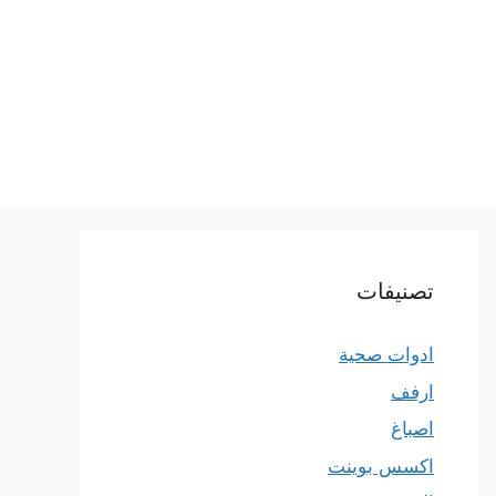
تصنيفات
ادوات صحية
ارفف
اصباغ
اكسس بوينت