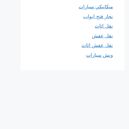
ميكانيكي سيارات
نجار فتح ابواب
نقل اثاث
نقل عفش
نقل عفش اثاث
ونش سيارات