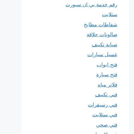
رقم خدمة بي ان سبورت
ستلايت
شفاطات مطابخ
صالونات حلاقة
صيانة تكييف
غسيل سيارات
فتح ابواب
فتح سيارة
فلاتر مياه
فني تكييف
فني رسيفرات
فني ستلايت
فني صحي