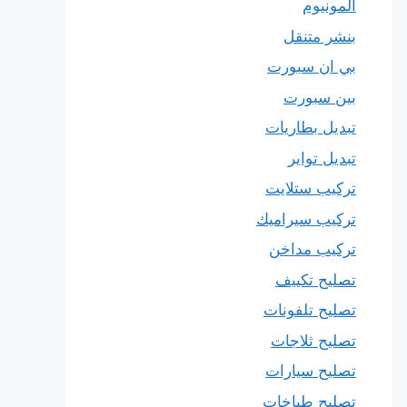
المونيوم
بنشر متنقل
بي ان سبورت
بين سبورت
تبديل بطاريات
تبديل تواير
تركيب ستلايت
تركيب سيراميك
تركيب مداخن
تصليح تكييف
تصليح تلفونات
تصليح ثلاجات
تصليح سيارات
تصليح طباخات