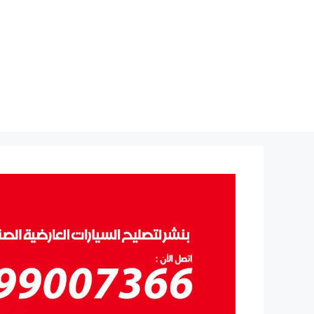
نتقل
لى
لمحتوى