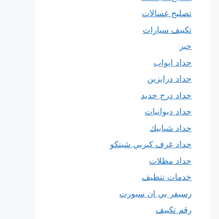
تصليح غسالات
تكييف سيارات
حبر
حداد ابواب
حداد درابزين
حداد درج حديد
حداد ديوانيات
حداد شبابيك
حداد غرف كيربي شينكو
حداد مظلات
خدمات تنظيف
رسيفر بي ان سبورت
رقم تكييف