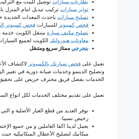
بطاريات سيارات
توصيل للبيت مع التركيب
تواير سيارات
تركيب تبديل امام المنزل بار
تصليح سيارات
باحدث المعدات الجديدة خدم
فحص كمبيوتر
للسيارات
فحص كمبيوتر الس
تصليح مكيف سيارة
متنقل الكويت خدمة من
معاونات هيدروليك
الكويت لجميع السيارات
بنجرجي
ممتاز سريع ومتنقل
نعمل على
فحص سيارتك بالكمبيوتر
لاكتشاف الأعط
وتصليح الدينمو وخدمات صيانة دورية في تغيير الزي
الخدمات بفضل فريق محترف حريص على تحقيق الأ
نعمل على تقديم مختلف الخدمات لكل انواع السيارا
نوفر العديد من قطع الغيار الأصلية و التي 
رخيص نسبيا.
يعمل لدينا اكفا العاملين و من جميع الإخت
ميكانيك لتصليح الأعطال الميكانيكية حيث يم