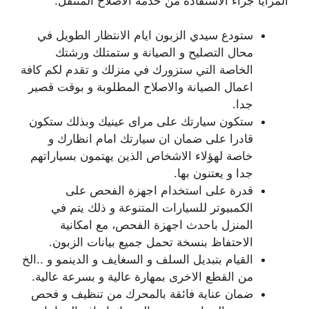
المزايا جراء الاستفادة من خدمة الاصلاح المتنقل:
ستودع سيدي الزبون ايام الانتظار الطويل في
محال التصليح و الصيانة و ستمتلك ورشتك
الخاصة التي ستزورك في منزلك و تقدم لكم كافة
اعمال الصيانة والاصلاح المطلوبة و بوقت قصير
جدا.
ستكون سيارتك على مراى عينيك وبذلك ستكون
قادرا على ضمان ان سيارتك امام انظارك و
خاصة لهؤلاء الاشخاص الذين يهتمون بسياراتهم
جدا و يعتنون بها.
قدرة على استخدام اجهزة الفحص على
الكمبيوتر للسيارات المتنوعة و ذلك يتم في
المنزل باحدث اجهزة الفحص، مع امكانية
الاحتفاظ بنسخة تحمل جميع بيانات الزبون.
القيام بتبديل السلف و السغايف و الدينمو و ..الخ
من القطع الاخرى بمهارة عالية و بسرعة عالية.
ضمان عناية فائقة بالمحرك من تنظيف و فحص