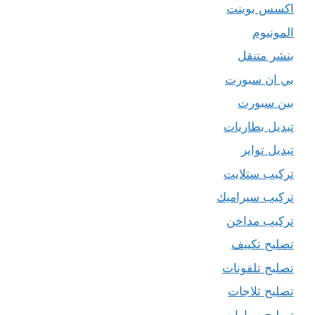
اكسس بوينت
المونيوم
بنشر متنقل
بي ان سبورت
بين سبورت
تبديل بطاريات
تبديل تواير
تركيب ستلايت
تركيب سيراميك
تركيب مداخن
تصليح تكييف
تصليح تلفونات
تصليح ثلاجات
تصليح سيارات