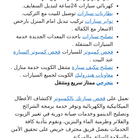
كهربائي سيارات 24ساعة لتبديل السفايف.
بطاريات سيارات
توصيل للبيت مع التركيب.
تواير سيارات
تركيب تبديل امام المنزل بارخص
الاسعار مع الكفالة .
تصليح سيارات
باحدث المعدات الجديدة خدمة
السيارات المتنقلة .
فحص كمبيوتر
للسيارات
فحص كمبيوتر السيارة
عند البيت .
تصليح مكيف سيارة
متنقل الكويت خدمة منازل .
معاونات هيدروليك
الكويت لجميع السيارات .
بنجرجي
ممتاز سريع ومتنقل
نعمل على
فحص سيارتك بالكمبيوتر
لاكتشاف الأعطال
الميكانيكية والكهربائية ونوفر خدمة برمجة الشرائح
وتصليح الدينمو وخدمات صيانة دورية في تغيير الزيوت
والفلاتر وطرمبة الماء والبنزين، ونقوم بتأدية كافة
الخدمات بفضل فريق محترف حريص على تحقيق الأمن
والسلامة للسائق والمركبة.