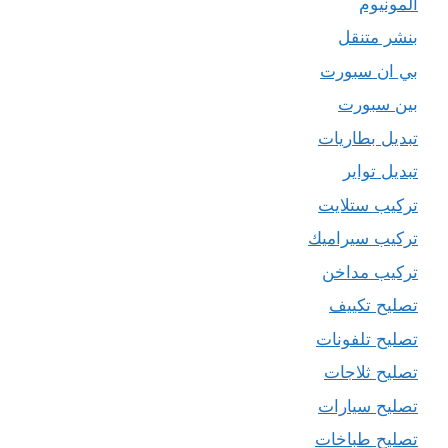
المونيوم
بنشر متنقل
بي ان سبورت
بين سبورت
تبديل بطاريات
تبديل تواير
تركيب ستلايت
تركيب سيراميك
تركيب مداخن
تصليح تكييف
تصليح تلفونات
تصليح ثلاجات
تصليح سيارات
تصليح طباخات