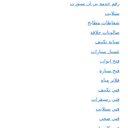
رقم خدمة بي ان سبورت
ستلايت
شفاطات مطابخ
صالونات حلاقة
صيانة تكييف
غسيل سيارات
فتح ابواب
فتح سيارة
فلاتر مياه
فني تكييف
فني رسيفرات
فني ستلايت
فني صحي
فني كاميرات