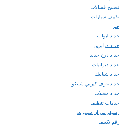
تصليح غسالات
تكييف سيارات
حبر
حداد ابواب
حداد درابزين
حداد درج حديد
حداد ديوانيات
حداد شبابيك
حداد غرف كيربي شينكو
حداد مظلات
خدمات تنظيف
رسيفر بي ان سبورت
رقم تكييف