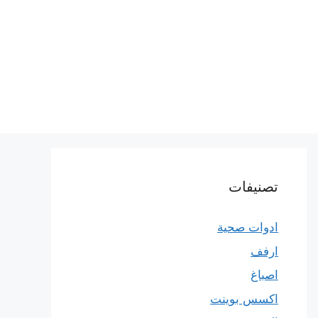
تصنيفات
ادوات صحية
ارفف
اصباغ
اكسس بوينت