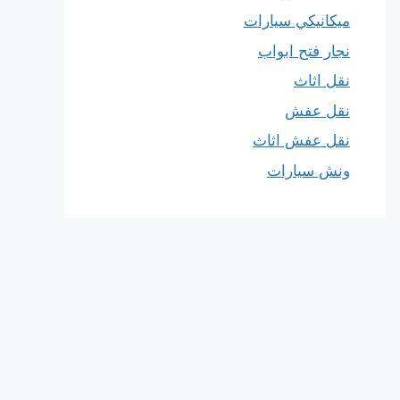
ميكانيكي سيارات
نجار فتح ابواب
نقل اثاث
نقل عفش
نقل عفش اثاث
ونش سيارات