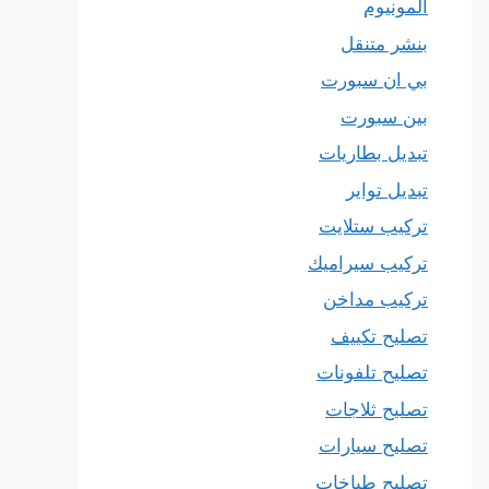
المونيوم
بنشر متنقل
بي ان سبورت
بين سبورت
تبديل بطاريات
تبديل تواير
تركيب ستلايت
تركيب سيراميك
تركيب مداخن
تصليح تكييف
تصليح تلفونات
تصليح ثلاجات
تصليح سيارات
تصليح طباخات