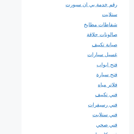
رقم خدمة بي ان سبورت
ستلايت
شفاطات مطابخ
صالونات حلاقة
صيانة تكييف
غسيل سيارات
فتح ابواب
فتح سيارة
فلاتر مياه
فني تكييف
فني رسيفرات
فني ستلايت
فني صحي