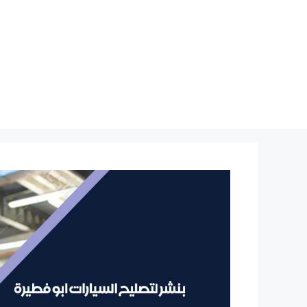
نتقل
لى
لمحتوى