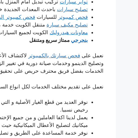
تواير سيارات
تركيب تبديل امام المنزل بار
تصليح سيارات
باحدث المعدات الجديدة خدم
فحص كمبيوتر
للسيارات
فحص كمبيوتر الس
تصليح مكيف سيارة
متنقل الكويت خدمة من
معاونات هيدروليك
الكويت لجميع السيارات
بنجرجي
ممتاز سريع ومتنقل
نعمل على
فحص سيارتك بالكمبيوتر
لاكتشاف الأعط
وتصليح الدينمو وخدمات صيانة دورية في تغيير الزي
الخدمات بفضل فريق محترف حريص على تحقيق الأ
نعمل على تقديم مختلف الخدمات لكل انواع السيارا
نوفر العديد من قطع الغيار الأصلية و التي 
رخيص نسبيا.
يعمل لدينا اكفا العاملين و من جميع الإخت
ميكانيك لتصليح الأعطال الميكانيكية حيث يم
نوفر خدمة المساعدة على الطريق و تصليح