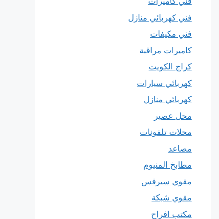
فني كاميرات
فني كهربائي منازل
فني مكيفات
كاميرات مراقبة
كراج الكويت
كهربائي سيارات
كهربائي منازل
محل عصير
محلات تلفونات
مصاعد
مطابخ المنيوم
مقوي سيرفس
مقوي شبكة
مكتب افراح