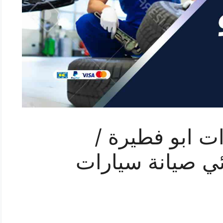
ت ابو فطيرة /
 كهربائي صيانة سيارات