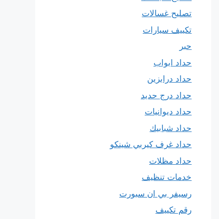
تصليح غسالات
تكييف سيارات
حبر
حداد ابواب
حداد درابزين
حداد درج حديد
حداد ديوانيات
حداد شبابيك
حداد غرف كيربي شينكو
حداد مظلات
خدمات تنظيف
رسيفر بي ان سبورت
رقم تكييف