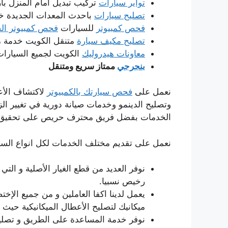
تواير سيارات
تركيب تبديل امام المنزل بار
تصليح سيارات
باحدث المعدات الجديدة خدم
فحص كمبيوتر
للسيارات
فحص كمبيوتر الس
تصليح مكيف سيارة
متنقل الكويت خدمة من
معاونات هيدروليك
الكويت لجميع السيارات
بنجرجي
ممتاز سريع ومتنقل
نعمل على
فحص سيارتك بالكمبيوتر
لاكتشاف الأعط
وتصليح الدينمو وخدمات صيانة دورية في تغيير الزي
الخدمات بفضل فريق محترف حريص على تحقيق الأ
نعمل على تقديم مختلف الخدمات لكل انواع السيارا
نوفر العديد من قطع الغيار الأصلية و التي 
رخيص نسبيا.
يعمل لدينا اكفا العاملين و من جميع الإخت
ميكانيك لتصليح الأعطال الميكانيكية حيث يم
نوفر خدمة المساعدة على الطريق و تصليح