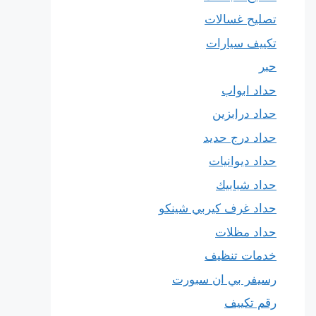
تصليح غسالات
تكييف سيارات
حبر
حداد ابواب
حداد درابزين
حداد درج حديد
حداد ديوانيات
حداد شبابيك
حداد غرف كيربي شينكو
حداد مظلات
خدمات تنظيف
رسيفر بي ان سبورت
رقم تكييف