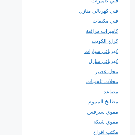
فني كاميرات
فني كهربائي منازل
فني مكيفات
كاميرات مراقبة
كراج الكويت
كهربائي سيارات
كهربائي منازل
محل عصير
محلات تلفونات
مصاعد
مطابخ المنيوم
مقوي سيرفس
مقوي شبكة
مكتب افراح