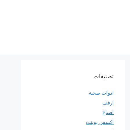
تصنيفات
ادوات صحية
ارفف
اصباغ
اكسس بوينت