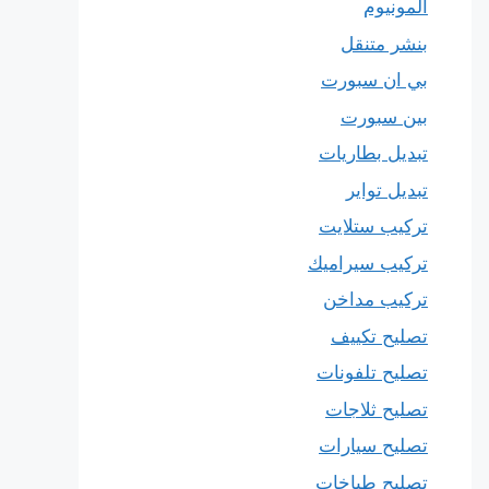
المونيوم
بنشر متنقل
بي ان سبورت
بين سبورت
تبديل بطاريات
تبديل تواير
تركيب ستلايت
تركيب سيراميك
تركيب مداخن
تصليح تكييف
تصليح تلفونات
تصليح ثلاجات
تصليح سيارات
تصليح طباخات