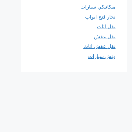
ميكانيكي سيارات
نجار فتح ابواب
نقل اثاث
نقل عفش
نقل عفش اثاث
ونش سيارات