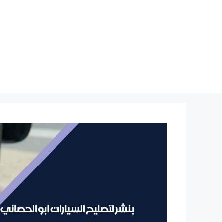
نتقل
لى
لمحتوى