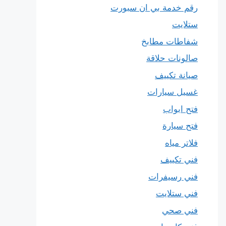
رقم خدمة بي ان سبورت
ستلايت
شفاطات مطابخ
صالونات حلاقة
صيانة تكييف
غسيل سيارات
فتح ابواب
فتح سيارة
فلاتر مياه
فني تكييف
فني رسيفرات
فني ستلايت
فني صحي