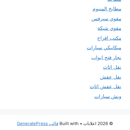
مطابخ المنيوم
مقوي سيرفس
مقوي شبكة
مكتب افراح
ميكانيكي سيارات
نجار فتح ابواب
نقل اثاث
نقل عفش
نقل عفش اثاث
ونش سيارات
© 2026 اعلانات
• Built with
قالب GeneratePress