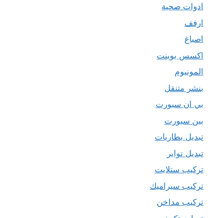
ادوات صحية
ارفف
اصباغ
اكسس بوينت
المونيوم
بنشر متنقل
بي ان سبورت
بين سبورت
تبديل بطاريات
تبديل تواير
تركيب ستلايت
تركيب سيراميك
تركيب مداخن