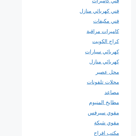
فني كاميرات
فني كهربائي منازل
فني مكيفات
كاميرات مراقبة
كراج الكويت
كهربائي سيارات
كهربائي منازل
محل عصير
محلات تلفونات
مصاعد
مطابخ المنيوم
مقوي سيرفس
مقوي شبكة
مكتب افراح