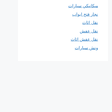
ميكانيكي سيارات
نجار فتح ابواب
نقل اثاث
نقل عفش
نقل عفش اثاث
ونش سيارات