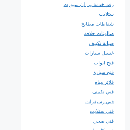
رقم خدمة بي ان سبورت
ستلايت
شفاطات مطابخ
صالونات حلاقة
صيانة تكييف
غسيل سيارات
فتح ابواب
فتح سيارة
فلاتر مياه
فني تكييف
فني رسيفرات
فني ستلايت
فني صحي