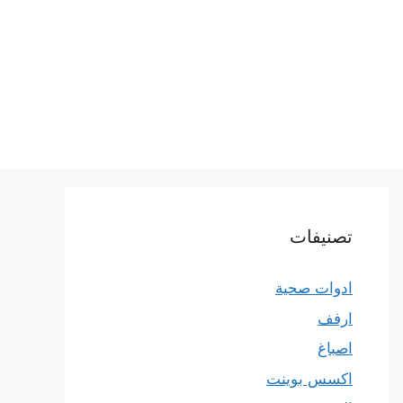
تصنيفات
ادوات صحية
ارفف
اصباغ
اكسس بوينت