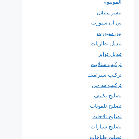
المونيوم
بنشر متنقل
بي ان سبورت
بين سبورت
تبديل بطاريات
تبديل تواير
تركيب ستلايت
تركيب سيراميك
تركيب مداخن
تصليح تكييف
تصليح تلفونات
تصليح ثلاجات
تصليح سيارات
تصليح طباخات