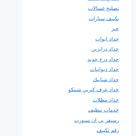
تصليح غسالات
تكييف سيارات
حبر
حداد ابواب
حداد درابزين
حداد درج حديد
حداد ديوانيات
حداد شبابيك
حداد غرف كيربي شينكو
حداد مظلات
خدمات تنظيف
رسيفر بي ان سبورت
رقم تكييف