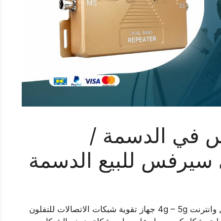
في الدسمة /
مقوي سيرفس الدسمة افضل مقوي شبكة اتصال وانترنت 4g – 5g جهاز تقوية شبكات الاتصالات للتفلون