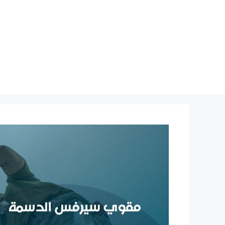
نتقل
لى
لمحتوى