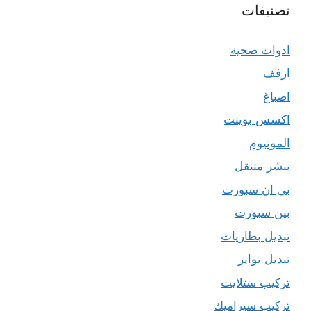
تصنيفات
ادوات صحية
ارفف
اصباغ
اكسس بوينت
المونيوم
بنشر متنقل
بي ان سبورت
بين سبورت
تبديل بطاريات
تبديل تواير
تركيب ستلايت
تركيب سيراميك