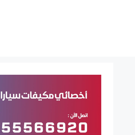
نتقل
لى
لمحتوى