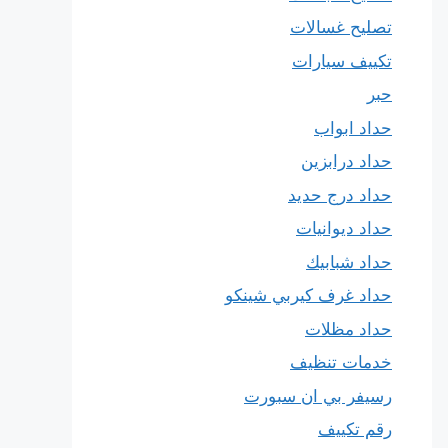
تصليح غسالات
تكييف سيارات
حبر
حداد ابواب
حداد درابزين
حداد درج حديد
حداد ديوانيات
حداد شبابيك
حداد غرف كيربي شينكو
حداد مظلات
خدمات تنظيف
رسيفر بي ان سبورت
رقم تكييف