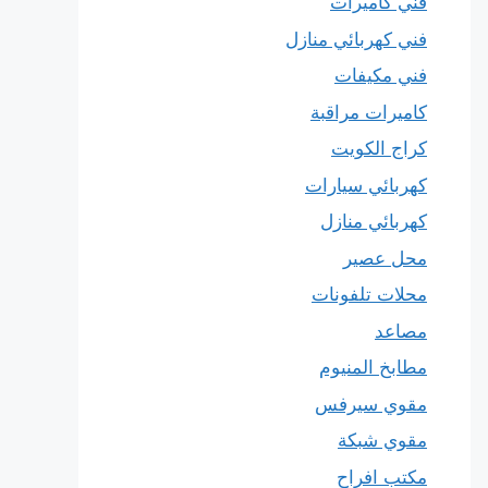
فني كاميرات
فني كهربائي منازل
فني مكيفات
كاميرات مراقبة
كراج الكويت
كهربائي سيارات
كهربائي منازل
محل عصير
محلات تلفونات
مصاعد
مطابخ المنيوم
مقوي سيرفس
مقوي شبكة
مكتب افراح