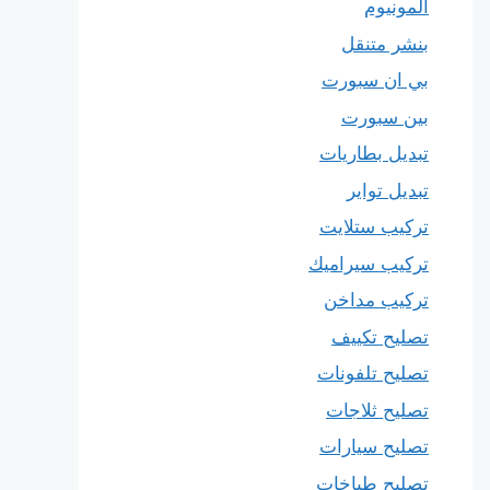
المونيوم
بنشر متنقل
بي ان سبورت
بين سبورت
تبديل بطاريات
تبديل تواير
تركيب ستلايت
تركيب سيراميك
تركيب مداخن
تصليح تكييف
تصليح تلفونات
تصليح ثلاجات
تصليح سيارات
تصليح طباخات