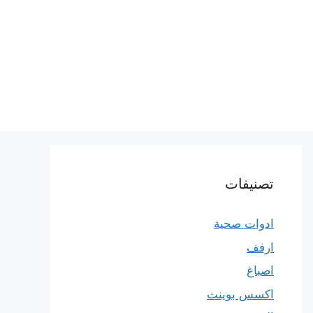
تصنيفات
ادوات صحية
ارفف
اصباغ
اكسس بوينت