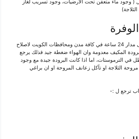
ل ( وجود ماء متعفن تحت الارضيات، وجود تسريب لغاز
لثلاجة)
لوفرة
متخصص تكييف سيارات الكويت خدمة متاحة على مدار 24 ساعة في كافة مدن ومحافظات الكويت لاصلاح
برودة المكيف معدومة وان الهواء ضغطة جيد فذلك يرجع
ل في الترموستات، اما اذا كانت البرودة جيدة مع وجود
ة الثلاجة او تآكل زعانف المروحة او ان براغي
اب ترجع ل :-