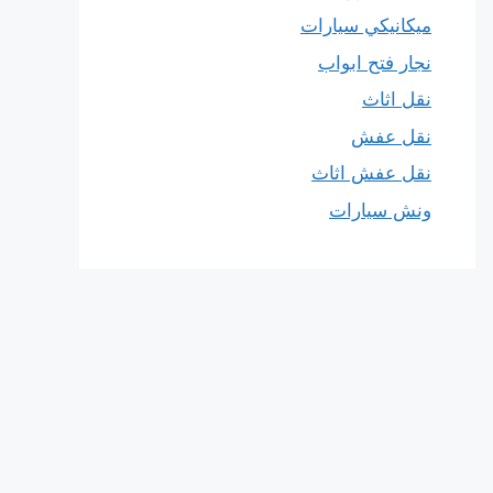
ميكانيكي سيارات
نجار فتح ابواب
نقل اثاث
نقل عفش
نقل عفش اثاث
ونش سيارات