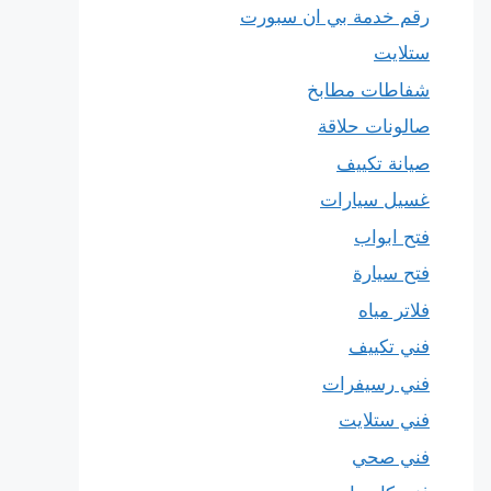
رقم خدمة بي ان سبورت
ستلايت
شفاطات مطابخ
صالونات حلاقة
صيانة تكييف
غسيل سيارات
فتح ابواب
فتح سيارة
فلاتر مياه
فني تكييف
فني رسيفرات
فني ستلايت
فني صحي