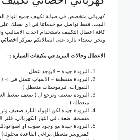
كهربائي متخصص في صيانة تكييف جميع انواع ال
البيت، فقط تواصل مع خدماتنا في اي نصلك على ال
كافة اعطال التكييف باستخدام احدث الاساليب وال
ونحن سعداء بالرد على اتصالاتكم بمركز
اخصائي ت
الاعطال وحالات التبريد في مكيفات السيارة :-
البرودة جيدة – لايوجد عطل.
البرودة متقطعة – الاسباب تتمثل في :- ( 
الفيوزات، تيرموستات متعطل )
البرودة ضعيفة وترجع ل ( ضعف ضغط الغاز
متعطلة )
البرودة جيدة لكن الهواء البارد ضعيف وتر
متسخة، ضعف في التيار الكهربائي، فلتر ا
البرودة جيدة مع وجود صوت او اصواتوذلك 
كمبروسر متعطل،براغي القاعدة محلولة)