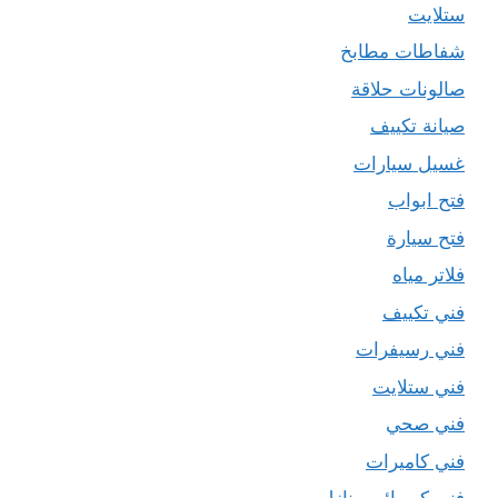
ستلايت
شفاطات مطابخ
صالونات حلاقة
صيانة تكييف
غسيل سيارات
فتح ابواب
فتح سيارة
فلاتر مياه
فني تكييف
فني رسيفرات
فني ستلايت
فني صحي
فني كاميرات