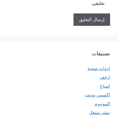
تعليقي.
تصنيفات
ادوات صحية
ارفف
اصباغ
اكسس بوينت
المونيوم
بنشر متنقل