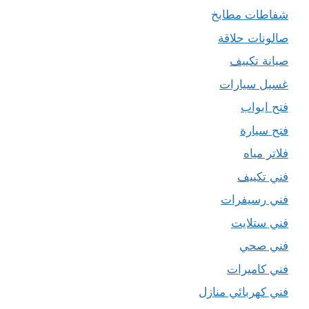
شفاطات مطابخ
صالونات حلاقة
صيانة تكييف
غسيل سيارات
فتح ابواب
فتح سيارة
فلاتر مياه
فني تكييف
فني رسيفرات
فني ستلايت
فني صحي
فني كاميرات
فني كهربائي منازل