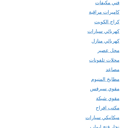
فني مكيفات
كاميرات مراقبة
كراج الكويت
كهربائي سيارات
كهربائي منازل
محل عصير
محلات تلفونات
مصاعد
مطابخ المنيوم
مقوي سيرفس
مقوي شبكة
مكتب افراح
ميكانيكي سيارات
نجار فتح ابواب