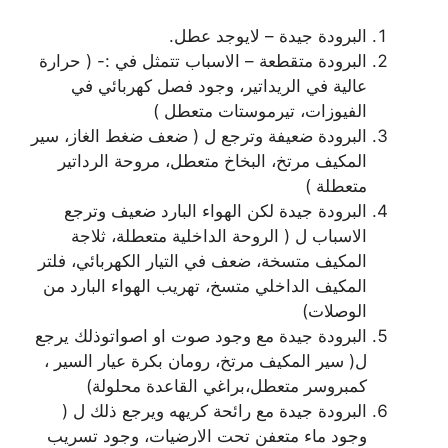
البرودة جيدة – لايوجد عطل.
البرودة متقطعة – الاسباب تتمثل في :- ( حرارة
عالية في الريداتير، وجود فصل كهربائي في
الفيوزات، تيرموستات متعطل )
البرودة ضعيفة وترجع ل ( ضعف ضغط الغاز، سير
المكيف مرتخ، البخاخ متعطل، مروحة الرداتير
متعطلة )
البرودة جيدة لكن الهواء البارد ضعيف وترجع
الاسباب ل ( الروحة الداخلية متعطلة، ثلاجة
المكيف متسخة، ضعف في التيار الكهربائي، فلتر
المكيف الداخلي متسخ، تهريب الهواء البارد من
الوصلات)
البرودة جيدة مع وجود صوت او اصواتوذلك يرجع
ل( سير المكيف مرتخ، رومان بكرة عيار السير ،
كمبروسر متعطل،براغي القاعدة محلولة)
البرودة جيدة مع رائحة كريهه ويرجع ذلك ل (
وجود ماء متعفن تحت الارضيات، وجود تسريب