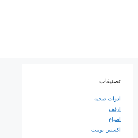
تصنيفات
ادوات صحية
ارفف
اصباغ
اكسس بوينت