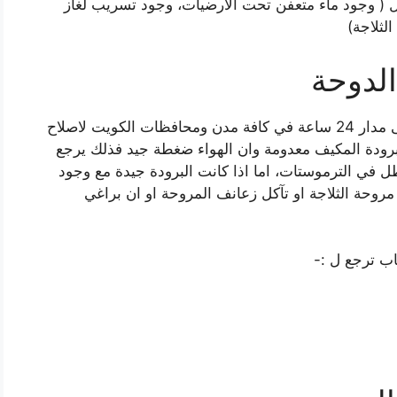
ل ( وجود ماء متعفن تحت الارضيات، وجود تسريب لغاز
لثلاجة)
لدوحة
متخصص تكييف سيارات الكويت خدمة متاحة على مدار 24 ساعة في كافة مدن ومحافظات الكويت لاصلاح
برودة المكيف معدومة وان الهواء ضغطة جيد فذلك يرجع
ل في الترموستات، اما اذا كانت البرودة جيدة مع وجود
ة الثلاجة او تآكل زعانف المروحة او ان براغي
اب ترجع ل :-