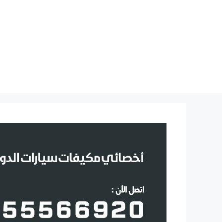
نتقل
لى
لمحتوى