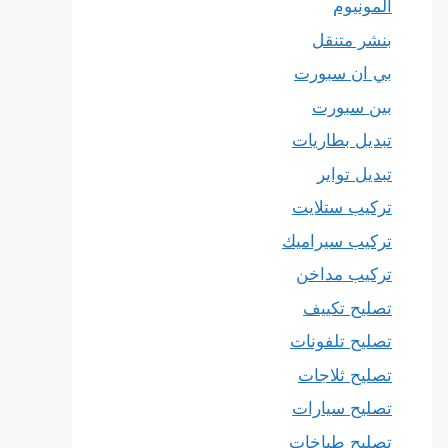
المونيوم
بنشر متنقل
بي ان سبورت
بين سبورت
تبديل بطاريات
تبديل تواير
تركيب ستلايت
تركيب سيراميك
تركيب مداخن
تصليح تكييف
تصليح تلفونات
تصليح ثلاجات
تصليح سيارات
تصليح طباخات