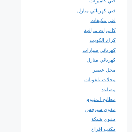
فني كاميرات
فني كهربائي منازل
فني مكيفات
كاميرات مراقبة
كراج الكويت
كهربائي سيارات
كهربائي منازل
محل عصير
محلات تلفونات
مصاعد
مطابخ المنيوم
مقوي سيرفس
مقوي شبكة
مكتب افراح