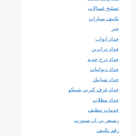
تصليح غسالات
تكييف سيارات
حبر
حداد ابواب
حداد درابزين
حداد درج حديد
حداد ديوانيات
حداد شبابيك
حداد غرف كيربي شينكو
حداد مظلات
خدمات تنظيف
رسيفر بي ان سبورت
رقم تكييف