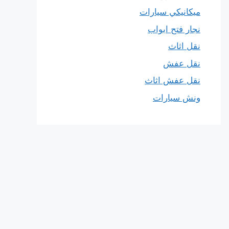
ميكانيكي سيارات
نجار فتح ابواب
نقل اثاث
نقل عفش
نقل عفش اثاث
ونش سيارات