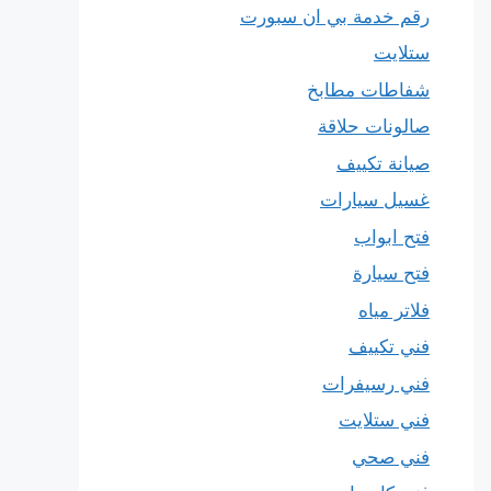
رقم خدمة بي ان سبورت
ستلايت
شفاطات مطابخ
صالونات حلاقة
صيانة تكييف
غسيل سيارات
فتح ابواب
فتح سيارة
فلاتر مياه
فني تكييف
فني رسيفرات
فني ستلايت
فني صحي