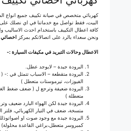
كهربائي متخصص في صيانة تكييف جميع انواع ال
البيت، فقط تواصل مع خدماتنا في اي نصلك على ال
كافة اعطال التكييف باستخدام احدث الاساليب وال
ونحن سعداء بالرد على اتصالاتكم بمركز
اخصائي ت
الاعطال وحالات التبريد في مكيفات السيارة :-
البرودة جيدة – لايوجد عطل.
البرودة متقطعة – الاسباب تتمثل في :- ( 
الفيوزات، تيرموستات متعطل )
البرودة ضعيفة وترجع ل ( ضعف ضغط الغاز
متعطلة )
البرودة جيدة لكن الهواء البارد ضعيف وتر
متسخة، ضعف في التيار الكهربائي، فلتر ا
البرودة جيدة مع وجود صوت او اصواتوذلك 
كمبروسر متعطل،براغي القاعدة محلولة)