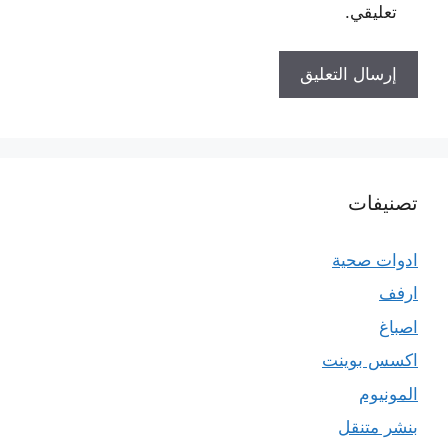
تعليقي.
تصنيفات
ادوات صحية
ارفف
اصباغ
اكسس بوينت
المونيوم
بنشر متنقل