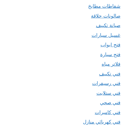
شفاطات مطابخ
صالونات حلاقة
صيانة تكييف
غسيل سيارات
فتح ابواب
فتح سيارة
فلاتر مياه
فني تكييف
فني رسيفرات
فني ستلايت
فني صحي
فني كاميرات
فني كهربائي منازل