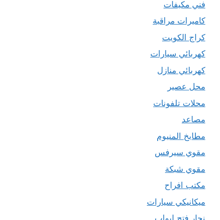
فني مكيفات
كاميرات مراقبة
كراج الكويت
كهربائي سيارات
كهربائي منازل
محل عصير
محلات تلفونات
مصاعد
مطابخ المنيوم
مقوي سيرفس
مقوي شبكة
مكتب افراح
ميكانيكي سيارات
نجار فتح ابواب