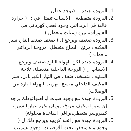
البرودة جيدة – لايوجد عطل.
البرودة متقطعة – الاسباب تتمثل في :- ( حرارة
عالية في الريداتير، وجود فصل كهربائي في
الفيوزات، تيرموستات متعطل )
البرودة ضعيفة وترجع ل ( ضعف ضغط الغاز، سير
المكيف مرتخ، البخاخ متعطل، مروحة الرداتير
متعطلة )
البرودة جيدة لكن الهواء البارد ضعيف وترجع
الاسباب ل ( الروحة الداخلية متعطلة، ثلاجة
المكيف متسخة، ضعف في التيار الكهربائي، فلتر
المكيف الداخلي متسخ، تهريب الهواء البارد من
الوصلات)
البرودة جيدة مع وجود صوت او اصواتوذلك يرجع
ل( سير المكيف مرتخ، رومان بكرة عيار السير ،
كمبروسر متعطل،براغي القاعدة محلولة)
البرودة جيدة مع رائحة كريهه ويرجع ذلك ل (
وجود ماء متعفن تحت الارضيات، وجود تسريب