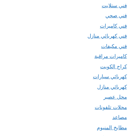
فني ستلايت
فني صحي
فني كاميرات
فني كهربائي منازل
فني مكيفات
كاميرات مراقبة
كراج الكويت
كهربائي سيارات
كهربائي منازل
محل عصير
محلات تلفونات
مصاعد
مطابخ المنيوم