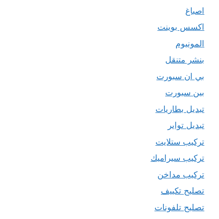
اصباغ
اكسس بوينت
المونيوم
بنشر متنقل
بي ان سبورت
بين سبورت
تبديل بطاريات
تبديل تواير
تركيب ستلايت
تركيب سيراميك
تركيب مداخن
تصليح تكييف
تصليح تلفونات