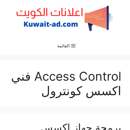
نتقل
لى
لمحتوى
القائمة
Access Control فني
اكسس كونترول
برمجة جهاز اكسس