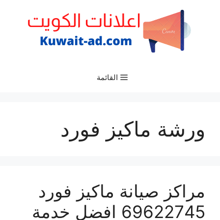
نتقل
لى
لمحتوى
القائمة
ورشة ماكيز فورد
مراكز صيانة ماكيز فورد
69622745 افضل خدمة