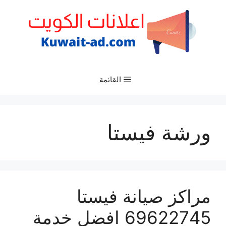
نتقل
لى
لمحتوى
القائمة
ورشة فيستا
مراكز صيانة فيستا
69622745 افضل خدمة