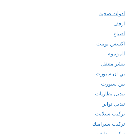
ادوات صحية
ارفف
اصباغ
اكسس بوينت
المونيوم
بنشر متنقل
بي ان سبورت
بين سبورت
تبديل بطاريات
تبديل تواير
تركيب ستلايت
تركيب سيراميك
تركيب مداخن