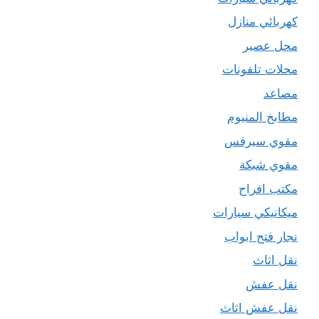
كهربائي منازل
محل عصير
محلات تلفونات
مصاعد
مطابخ المنيوم
مقوي سيرفس
مقوي شبكة
مكتب افراح
ميكانيكي سيارات
نجار فتح ابواب
نقل اثاث
نقل عفش
نقل عفش اثاث