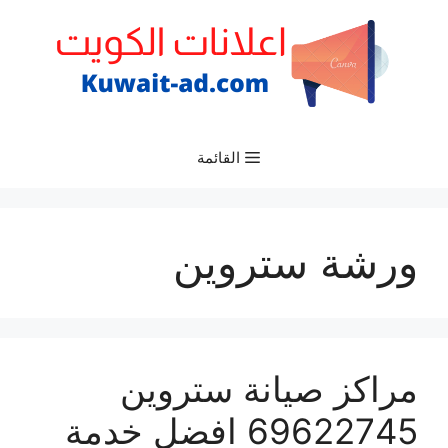
نتقل
لى
لمحتوى
القائمة
ورشة ستروين
مراكز صيانة ستروين
69622745 افضل خدمة