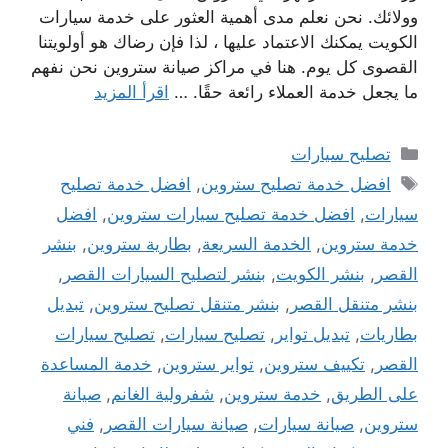
وولائك. نحن نعلم مدى أهمية العثور على خدمة سيارات
الكويت يمكنك الاعتماد عليها ، لذا فإن رضاك ​​هو أولويتنا
القصوى كل يوم. هنا في مراكز صيانة ستروين نحن نفهم
ما يجعل خدمة العملاء رائعة حقًا. …
اقرأ المزيد
التصنيفات
تصليح سيارات
الوسوم
افضل خدمة تصليح ستروين
,
افضل خدمة تصليح
سيارات
,
افضل خدمة تصليح سيارات ستروين
,
افضل
خدمة ستروين
,
الخدمة السريعة
,
بطارية ستروين
,
بنشر
القصر
,
بنشر الكويت
,
بنشر لتصليح السيارات القصر
,
بنشر متنقل القصر
,
بنشر متنقل تصليح ستروين
,
تبديل
بطاريات
,
تبديل تواير
,
تصليح سيارات
,
تصليح سيارات
القصر
,
تكييف ستروين
,
تواير ستروين
,
خدمة المساعدة
على الطريق
,
خدمة ستروين
,
شفرولية الغانم
,
صيانة
ستروين
,
صيانة سيارات
,
صيانة سيارات القصر
,
فني