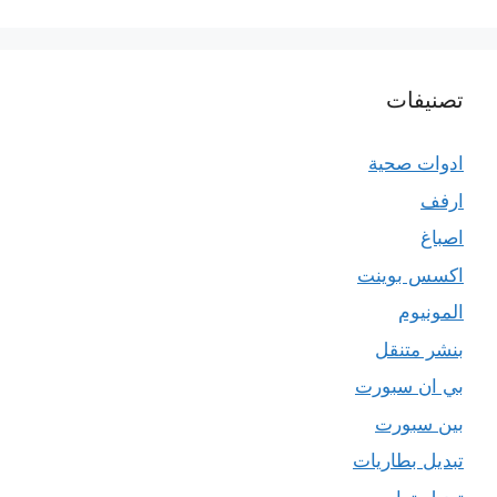
تصنيفات
ادوات صحية
ارفف
اصباغ
اكسس بوينت
المونيوم
بنشر متنقل
بي ان سبورت
بين سبورت
تبديل بطاريات