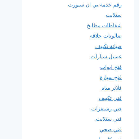
رقم خدمة بي ان سبورت
ستلايت
شفاطات مطابخ
صالونات حلاقة
صيانة تكييف
غسيل سيارات
فتح ابواب
فتح سيارة
فلاتر مياه
فني تكييف
فني رسيفرات
فني ستلايت
فني صحي