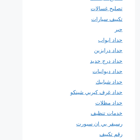
تصليح غسالات
تكييف سيارات
حبر
حداد ابواب
حداد درابزين
حداد درج حديد
حداد ديوانيات
حداد شبابيك
حداد غرف كيربي شينكو
حداد مظلات
خدمات تنظيف
رسيفر بي ان سبورت
رقم تكييف