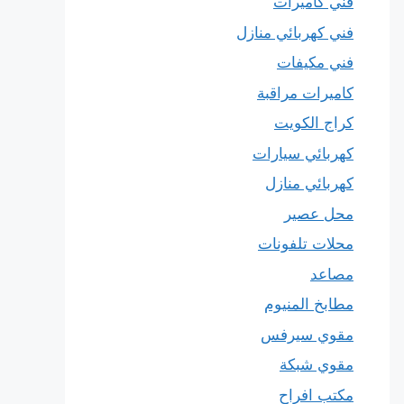
فني كاميرات
فني كهربائي منازل
فني مكيفات
كاميرات مراقبة
كراج الكويت
كهربائي سيارات
كهربائي منازل
محل عصير
محلات تلفونات
مصاعد
مطابخ المنيوم
مقوي سيرفس
مقوي شبكة
مكتب افراح