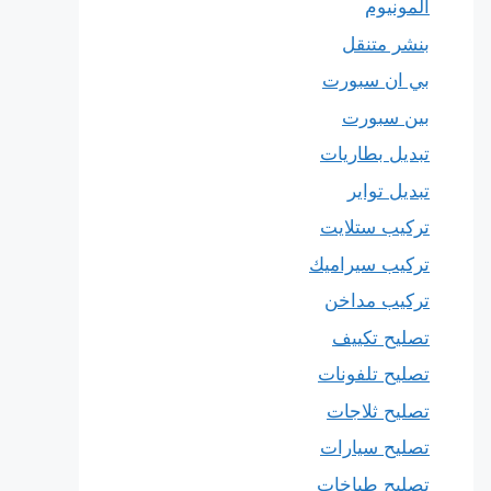
المونيوم
بنشر متنقل
بي ان سبورت
بين سبورت
تبديل بطاريات
تبديل تواير
تركيب ستلايت
تركيب سيراميك
تركيب مداخن
تصليح تكييف
تصليح تلفونات
تصليح ثلاجات
تصليح سيارات
تصليح طباخات