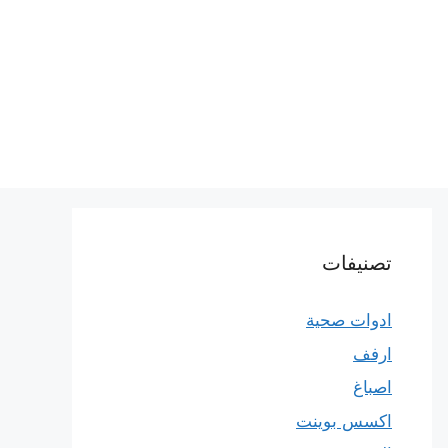
تصنيفات
ادوات صحية
ارفف
اصباغ
اكسس بوينت