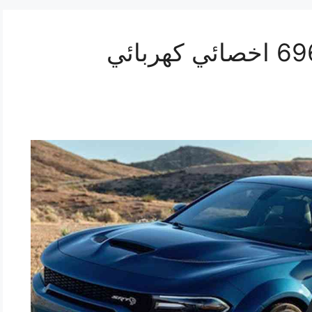
تصليح تشارجر 69622745 اخصائي كهربائي