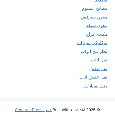
مطابخ المنيوم
مقوي سيرفس
مقوي شبكة
مكتب افراح
ميكانيكي سيارات
نجار فتح ابواب
نقل اثاث
نقل عفش
نقل عفش اثاث
ونش سيارات
© 2026 اعلانات
• Built with
قالب GeneratePress