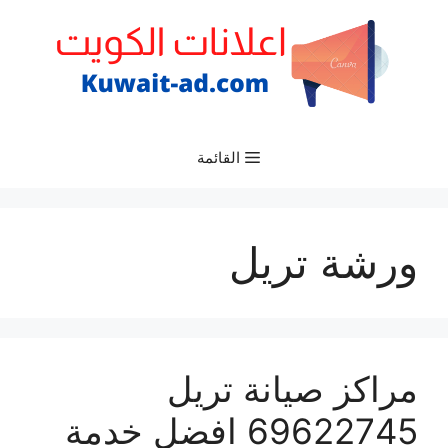
نتقل
لى
لمحتوى
القائمة
ورشة تريل
مراكز صيانة تريل
69622745 افضل خدمة