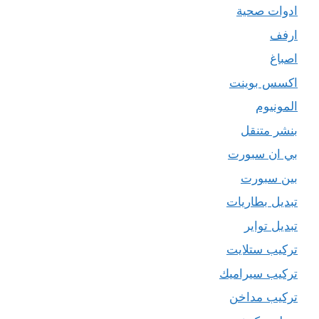
ادوات صحية
ارفف
اصباغ
اكسس بوينت
المونيوم
بنشر متنقل
بي ان سبورت
بين سبورت
تبديل بطاريات
تبديل تواير
تركيب ستلايت
تركيب سيراميك
تركيب مداخن