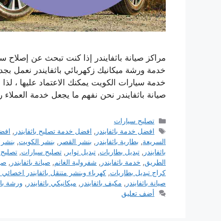
مراكز صيانة باثفايندر إذا كنت تبحث عن إصلاح س
خدمة ورشة ميكانيك زكهربائي باثفايندر نعمل بجد
خدمة سيارات الكويت يمكنك الاعتماد عليها ، لذا ف
صيانة باثفايندر نحن نفهم ما يجعل خدمة العملاء ر
التصنيفات
تصليح سيارات
الوسوم
افضل خدمة باثفايندر
,
افضل خدمة تصليح باثفايندر
,
افض
السريعة
,
بطارية باثفايندر
,
بنشر القصر
,
بنشر الكويت
,
بنشر ل
باثفايندر
,
تبديل بطاريات
,
تبديل تواير
,
تصليح سيارات
,
تصليح 
الطريق
,
خدمة باثفايندر
,
شفرولية الغانم
,
صيانة باثفايندر
,
صي
كراج تبديل بطاريات
,
كهرباء وبنشر متنقل باثفايندر اخصائي با
صيانة باثفايندر
,
مكيف باثفايندر
,
ميكانيكي باثفايندر
,
ورشة باث
أضف تعليق