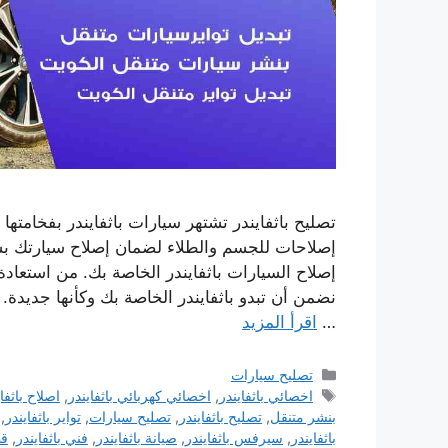
تصليح باثفايندر تشتهر سيارات باثفايندر بفخامتها 
إصلاحات للجسم والطلاء لضمان إصلاح سيارتك ب
إصلاح السيارات باثفايندر الخاصة بك. من استعاد
نضمن أن تبدو باثفايندر الخاصة بك وكأنها جديدة.
…
اقرأ المزيد
التصنيفات
تصليح سيارات
الوسوم
اخصائي باثفايندر
,
اخصائي كهربائي باثفايندر
,
اصلاح باثفا
بنشر متنقل
,
تصليح باثفايندر
,
تصليح سيارات
,
تواير باثفايندر
,
باثفايندر
,
سيرفس باثفايندر
,
صيانة باثفايندر
,
فني باثفايندر
,
قط