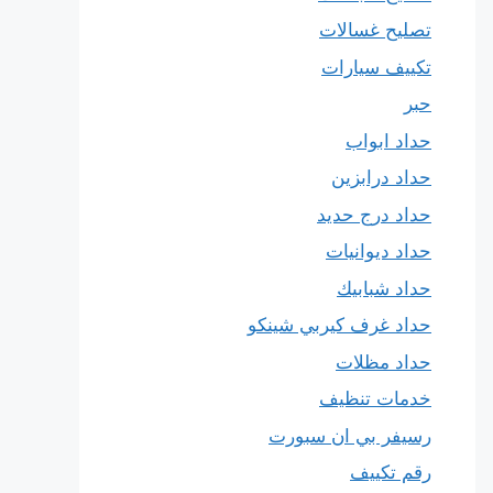
تصليح غسالات
تكييف سيارات
حبر
حداد ابواب
حداد درابزين
حداد درج حديد
حداد ديوانيات
حداد شبابيك
حداد غرف كيربي شينكو
حداد مظلات
خدمات تنظيف
رسيفر بي ان سبورت
رقم تكييف