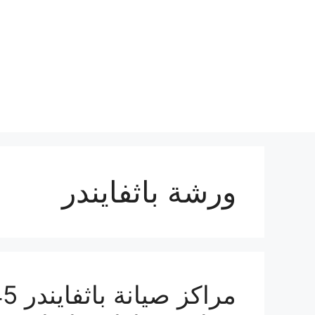
نتقل
لى
لمحتوى
ورشة باثفايندر