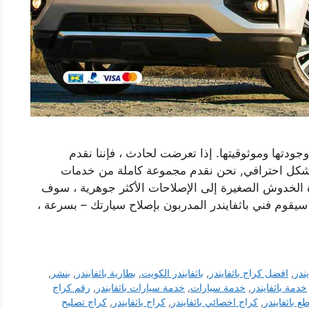
وجودتها وموثوقيتها. إذا تعرضت لحادث ، فإننا نقدم
شكل احترافي, نحن نقدم مجموعة كاملة من خدمات
ة الخدوش الصغيرة إلى الإصلاحات الأكثر جوهرية ، سوف
 سيقوم فني باثفايندر المدربون بإصلاح سيارتك – بسرعة ،
يندر
,
افضل كراج باثفايندر
,
باثفايندر الكويت
,
بطارية باثفايندر
,
بنشر
,
خدمة باثفايندر
,
خدمة سيارات
,
خدمة سيارات باثفايندر
,
رقم كراج
ع باثفايندر
,
كراج اخصائي باثفايندر
,
كراج باثفايندر
,
كراج تصليح