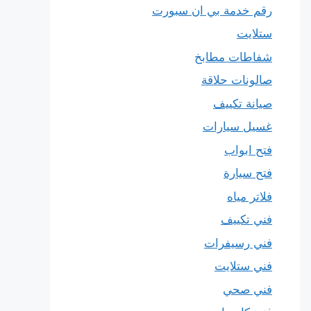
رقم خدمة بي ان سبورت
ستلايت
شفاطات مطابخ
صالونات حلاقة
صيانة تكييف
غسيل سيارات
فتح ابواب
فتح سيارة
فلاتر مياه
فني تكييف
فني رسيفرات
فني ستلايت
فني صحي