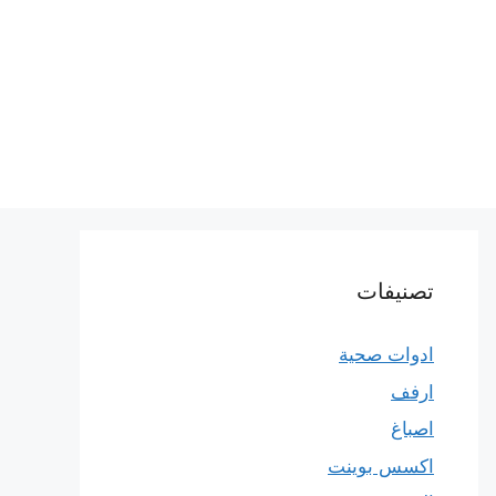
تصنيفات
ادوات صحية
ارفف
اصباغ
اكسس بوينت