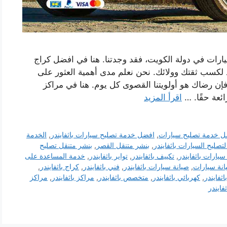
يارات في دولة الكويت، فقد وجدتنا. هنا في افضل كراج
 لكسب ثقتك وولائك. نحن نعلم مدى أهمية العثور على
إن رضاك ​​هو أولويتنا القصوى كل يوم. هنا في مراكز
ائعة حقًا. …
اقرأ المزيد
ل خدمة تصليح سيارات
,
افضل خدمة تصليح سيارات باثفايندر
,
الخدمة
تصليح السيارات باثفايندر
,
بنشر متنقل القصر
,
بنشر متنقل تصليح
سيارات باثفايندر
,
تكييف باثفايندر
,
تواير باثفايندر
,
خدمة المساعدة على
انة سيارات
,
صيانة سيارات باثفايندر
,
فني باثفايندر
,
كراج باثفايندر
,
ثفايندر
,
كهربائي باثفايندر
,
متخصص باثفايندر
,
مراكز باثفايندر
,
مراكز
فايندر