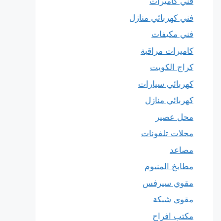
فني كاميرات
فني كهربائي منازل
فني مكيفات
كاميرات مراقبة
كراج الكويت
كهربائي سيارات
كهربائي منازل
محل عصير
محلات تلفونات
مصاعد
مطابخ المنيوم
مقوي سيرفس
مقوي شبكة
مكتب افراح