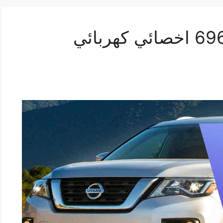
تصليح باثفايندر 69622745 اخصائي كهربائي