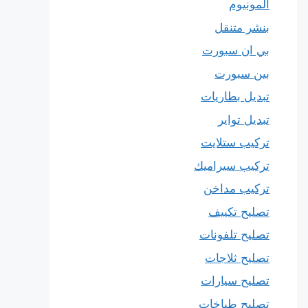
المونيوم
بنشر متنقل
بي ان سبورت
بين سبورت
تبديل بطاريات
تبديل تواير
تركيب ستلايت
تركيب سيراميك
تركيب مداخن
تصليح تكييف
تصليح تلفونات
تصليح ثلاجات
تصليح سيارات
تصليح طباخات