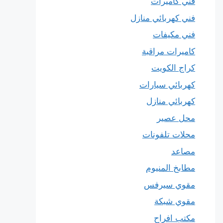
فني كاميرات
فني كهربائي منازل
فني مكيفات
كاميرات مراقبة
كراج الكويت
كهربائي سيارات
كهربائي منازل
محل عصير
محلات تلفونات
مصاعد
مطابخ المنيوم
مقوي سيرفس
مقوي شبكة
مكتب افراح