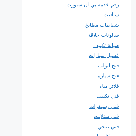
رقم خدمة بي ان سبورت
ستلايت
شفاطات مطابخ
صالونات حلاقة
صيانة تكييف
غسيل سيارات
فتح ابواب
فتح سيارة
فلاتر مياه
فني تكييف
فني رسيفرات
فني ستلايت
فني صحي