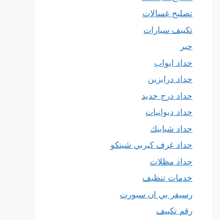
تصليح غسالات
تكييف سيارات
حبر
حداد ابواب
حداد درابزين
حداد درج حديد
حداد ديوانيات
حداد شبابيك
حداد غرف كيربي شينكو
حداد مظلات
خدمات تنظيف
رسيفر بي ان سبورت
رقم تكييف