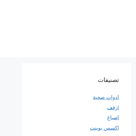
تصنيفات
ادوات صحية
ارفف
اصباغ
اكسس بوينت