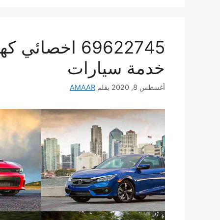
69622745 اخصائ
خدمة سيارات
أغسطس 8, 2020
بقلم
AMAAR