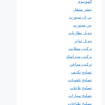
المونيوم
بنشر متنقل
بي ان سبورت
بين سبورت
تبديل بطاريات
تبديل تواير
تركيب ستلايت
تركيب سيراميك
تركيب مداخن
تصليح تكييف
تصليح تلفونات
تصليح ثلاجات
تصليح سيارات
تصليح طباخات