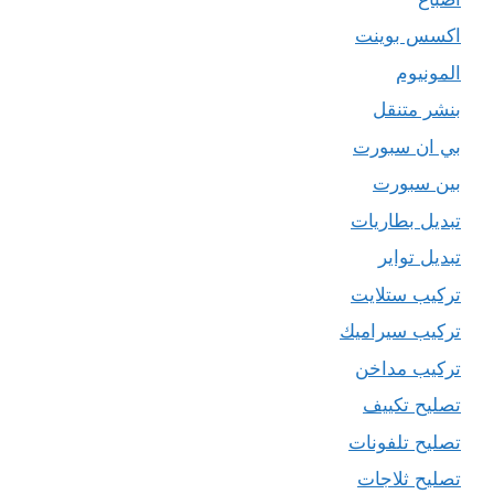
اكسس بوينت
المونيوم
بنشر متنقل
بي ان سبورت
بين سبورت
تبديل بطاريات
تبديل تواير
تركيب ستلايت
تركيب سيراميك
تركيب مداخن
تصليح تكييف
تصليح تلفونات
تصليح ثلاجات