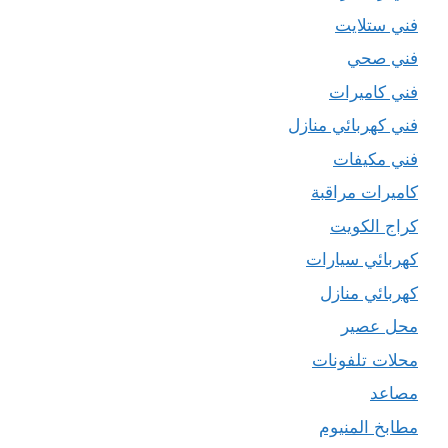
فني ستلايت
فني صحي
فني كاميرات
فني كهربائي منازل
فني مكيفات
كاميرات مراقبة
كراج الكويت
كهربائي سيارات
كهربائي منازل
محل عصير
محلات تلفونات
مصاعد
مطابخ المنيوم