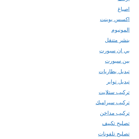
اصباغ
اكسس بوينت
المونيوم
بنشر متنقل
بي ان سبورت
بين سبورت
تبديل بطاريات
تبديل تواير
تركيب ستلايت
تركيب سيراميك
تركيب مداخن
تصليح تكييف
تصليح تلفونات