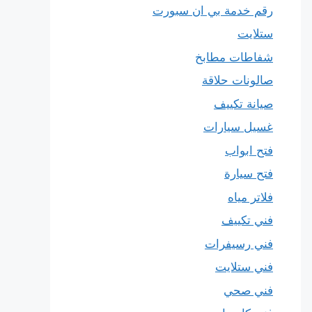
رقم خدمة بي ان سبورت
ستلايت
شفاطات مطابخ
صالونات حلاقة
صيانة تكييف
غسيل سيارات
فتح ابواب
فتح سيارة
فلاتر مياه
فني تكييف
فني رسيفرات
فني ستلايت
فني صحي