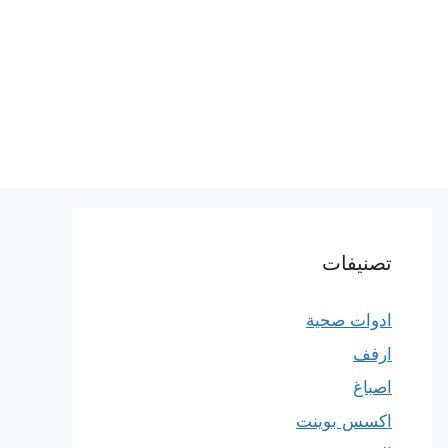
تصنيفات
ادوات صحية
ارفف
اصباغ
اكسس بوينت