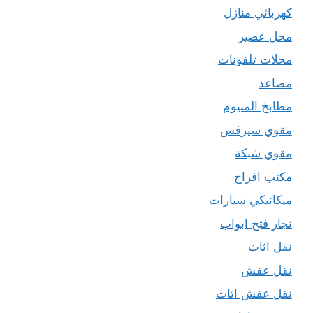
كهربائي منازل
محل عصير
محلات تلفونات
مصاعد
مطابخ المنيوم
مقوي سيرفس
مقوي شبكة
مكتب افراح
ميكانيكي سيارات
نجار فتح ابواب
نقل اثاث
نقل عفش
نقل عفش اثاث