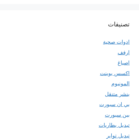
تصنيفات
ادوات صحية
ارفف
اصباغ
اكسس بوينت
المونيوم
بنشر متنقل
بي ان سبورت
بين سبورت
تبديل بطاريات
تبديل تواير