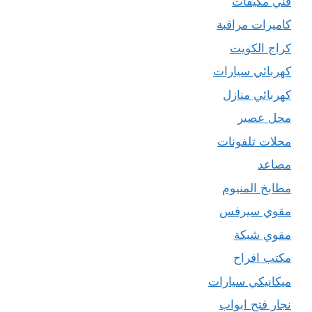
فني مكيفات
كاميرات مراقبة
كراج الكويت
كهربائي سيارات
كهربائي منازل
محل عصير
محلات تلفونات
مصاعد
مطابخ المنيوم
مقوي سيرفس
مقوي شبكة
مكتب افراح
ميكانيكي سيارات
نجار فتح ابواب