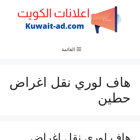
نتقل
لى
لمحتوى
القائمة
هاف لوري نقل اغراض
حطين
هاف لوري نقل اغراض