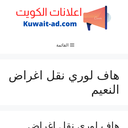
نتقل
لى
لمحتوى
القائمة
هاف لوري نقل اغراض
النعيم
هاف لوري نقل اغراض