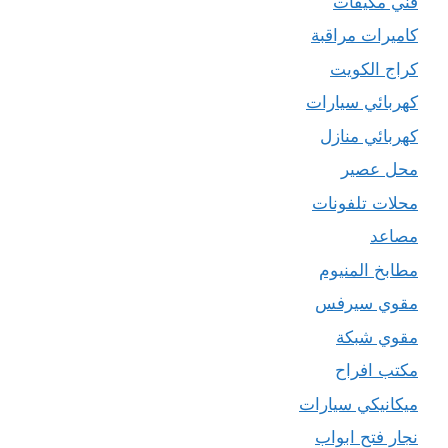
فني مكيفات
كاميرات مراقبة
كراج الكويت
كهربائي سيارات
كهربائي منازل
محل عصير
محلات تلفونات
مصاعد
مطابخ المنيوم
مقوي سيرفس
مقوي شبكة
مكتب افراح
ميكانيكي سيارات
نجار فتح ابواب