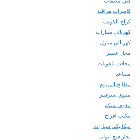
فني مكيفات
كاميرات مراقبة
كراج الكويت
كهربائي سيارات
كهربائي منازل
محل عصير
محلات تلفونات
مصاعد
مطابخ المنيوم
مقوي سيرفس
مقوي شبكة
مكتب افراح
ميكانيكي سيارات
نجار فتح ابواب