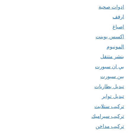
ادوات صحية
ارفف
اصباغ
اكسس بوينت
المونيوم
بنشر متنقل
بي ان سبورت
بين سبورت
تبديل بطاريات
تبديل تواير
تركيب ستلايت
تركيب سيراميك
تركيب مداخن