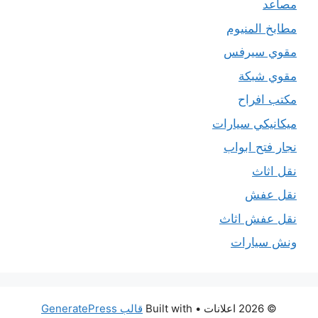
مصاعد
مطابخ المنيوم
مقوي سيرفس
مقوي شبكة
مكتب افراح
ميكانيكي سيارات
نجار فتح ابواب
نقل اثاث
نقل عفش
نقل عفش اثاث
ونش سيارات
© 2026 اعلانات
• Built with
قالب GeneratePress