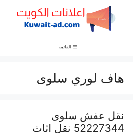
نتقل
لى
لمحتوى
القائمة
هاف لوري سلوى
نقل عفش سلوى
52227344 نقل اثاث