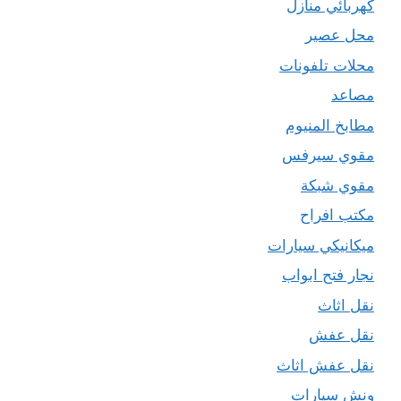
كهربائي منازل
محل عصير
محلات تلفونات
مصاعد
مطابخ المنيوم
مقوي سيرفس
مقوي شبكة
مكتب افراح
ميكانيكي سيارات
نجار فتح ابواب
نقل اثاث
نقل عفش
نقل عفش اثاث
ونش سيارات