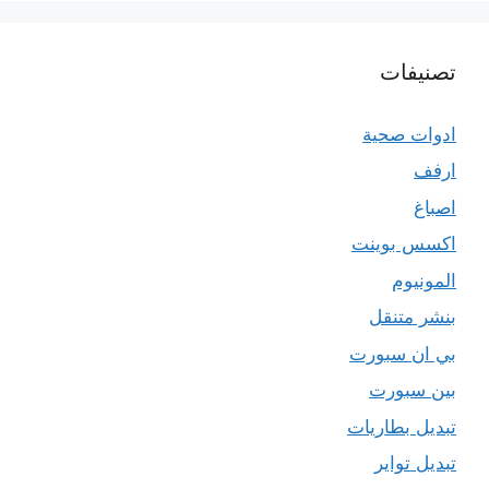
تصنيفات
ادوات صحية
ارفف
اصباغ
اكسس بوينت
المونيوم
بنشر متنقل
بي ان سبورت
بين سبورت
تبديل بطاريات
تبديل تواير