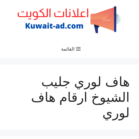
نتقل
لى
لمحتوى
القائمة
هاف لوري جليب
الشيوخ ارقام هاف
لوري