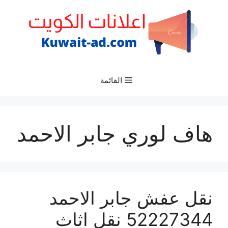
نتقل
لى
لمحتوى
القائمة
هاف لوري جابر الاحمد
نقل عفش جابر الاحمد
52227344 نقل اثاث