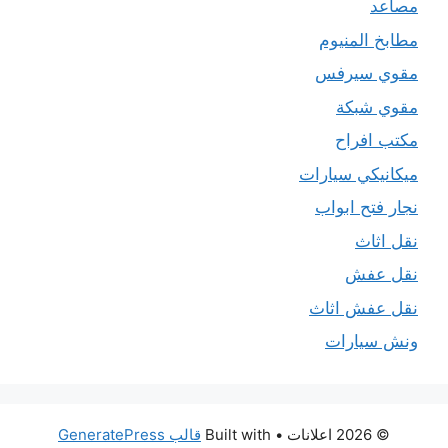
مصاعد
مطابخ المنيوم
مقوي سيرفس
مقوي شبكة
مكتب افراح
ميكانيكي سيارات
نجار فتح ابواب
نقل اثاث
نقل عفش
نقل عفش اثاث
ونش سيارات
© 2026 اعلانات
• Built with
قالب GeneratePress