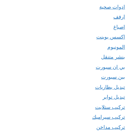
ادوات صحية
ارفف
اصباغ
اكسس بوينت
المونيوم
بنشر متنقل
بي ان سبورت
بين سبورت
تبديل بطاريات
تبديل تواير
تركيب ستلايت
تركيب سيراميك
تركيب مداخن