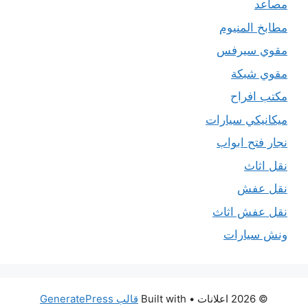
مصاعد
مطابخ المنيوم
مقوي سيرفس
مقوي شبكة
مكتب افراح
ميكانيكي سيارات
نجار فتح ابواب
نقل اثاث
نقل عفش
نقل عفش اثاث
ونش سيارات
© 2026 اعلانات
• Built with
قالب GeneratePress