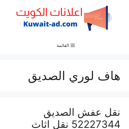
نتقل
لى
لمحتوى
القائمة
هاف لوري الصديق
نقل عفش الصديق
52227344 نقل اثاث