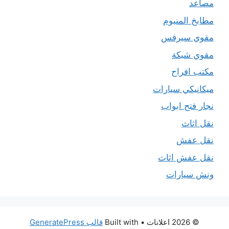
مصاعد
مطابخ المنيوم
مقوي سيرفس
مقوي شبكة
مكتب افراح
ميكانيكي سيارات
نجار فتح ابواب
نقل اثاث
نقل عفش
نقل عفش اثاث
ونش سيارات
© 2026 اعلانات
• Built with
قالب GeneratePress