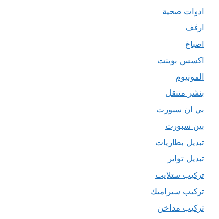
ادوات صحية
ارفف
اصباغ
اكسس بوينت
المونيوم
بنشر متنقل
بي ان سبورت
بين سبورت
تبديل بطاريات
تبديل تواير
تركيب ستلايت
تركيب سيراميك
تركيب مداخن