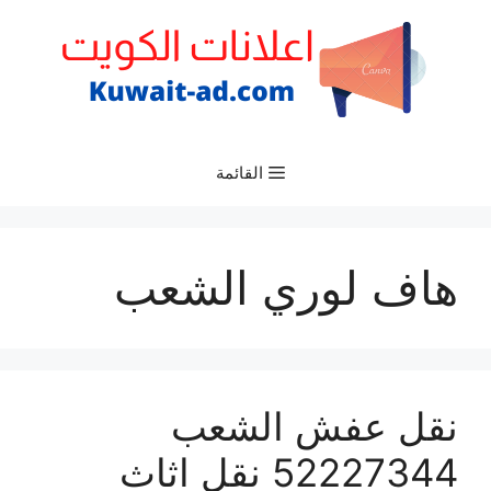
نتقل
لى
لمحتوى
القائمة
هاف لوري الشعب
نقل عفش الشعب
52227344 نقل اثاث